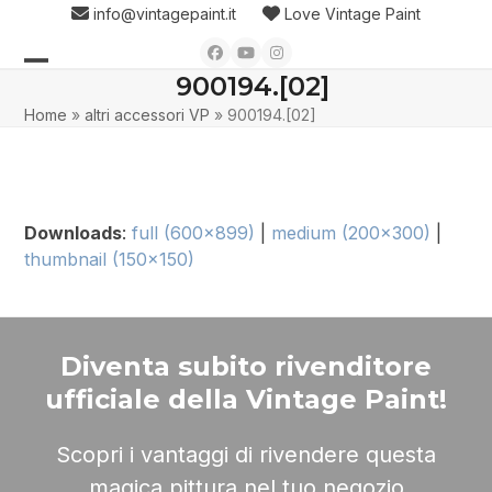
Skip
info@vintagepaint.it
Love Vintage Paint
to
Facebook
YouTube
Instagram
content
900194.[02]
Open
Close
Home
»
altri accessori VP
»
900194.[02]
mobile
mobile
menu
menu
Downloads
:
full (600x899)
|
medium (200x300)
|
thumbnail (150x150)
Diventa subito rivenditore
ufficiale della Vintage Paint!
Scopri i vantaggi di rivendere questa
magica pittura nel tuo negozio