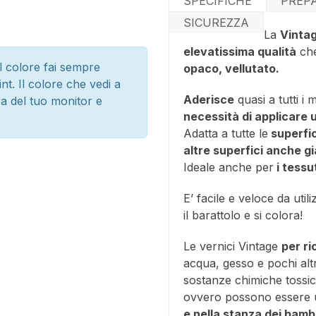
SPECIFICHE
PREP
SICUREZZA
La
Vintag
elevatissima qualità
che
l colore fai sempre
opaco, vellutato.
nt. Il colore che vedi a
Aderisce
quasi a tutti i 
ra del tuo monitor e
necessità di applicare 
Adatta a tutte le
superfic
altre superfici anche gi
Ideale anche per
i tessut
E’ facile e veloce da util
il barattolo e si colora!
Le vernici Vintage
per ri
acqua, gesso e pochi alt
sostanze chimiche tossi
ovvero possono essere ut
e nella stanza dei bambi