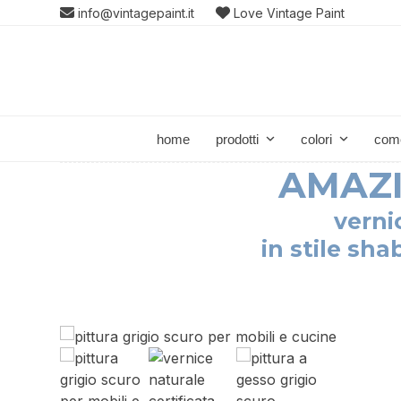
Skip
info@vintagepaint.it
Love Vintage Paint
to
content
home
prodotti
colori
com
AMAZI
verni
in stile sh