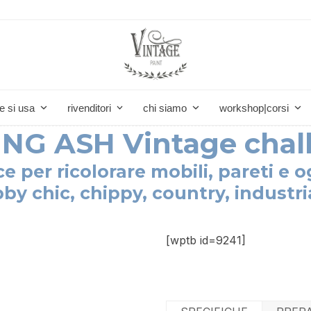
e si usa
rivenditori
chi siamo
workshop|corsi
NG ASH Vintage chalk
ce per ricolorare mobili, pareti e o
abby chic, chippy, country, industr
[wptb id=9241]