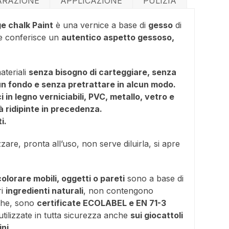
ARAZIONE
APPLICAZIONE
PULIZIA
e chalk Paint
è una vernice a base di
gesso
di
 conferisce un
autentico aspetto gessoso,
materiali
senza bisogno di carteggiare, senza
un fondo e senza pretrattare in alcun modo.
i in legno verniciabili, PVC, metallo, vetro e
à ridipinte in precedenza.
i.
izzare, pronta all’uso, non serve diluirla, si apre
colorare mobili, oggetti o pareti
sono a base di
ri
ingredienti naturali
, non contengono
che, sono
certificate ECOLABEL e EN 71-3
ilizzate in tutta sicurezza anche
sui giocattoli
ni.