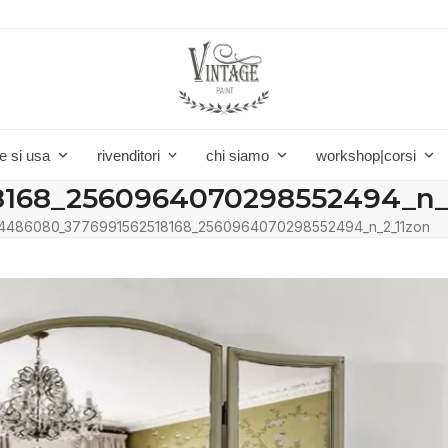
e si usa
rivenditori
chi siamo
workshop|corsi
8168_2560964070298552494_n_
4486080_3776991562518168_2560964070298552494_n_2_11zon