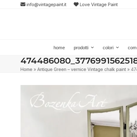
Skip
info@vintagepaint.it
Love Vintage Paint
to
content
home
prodotti
colori
com
474486080_377699156251
Home
»
Antique Green – vernice Vintage chalk paint
»
47