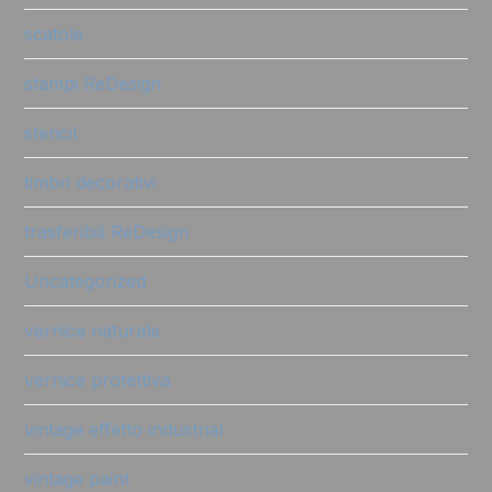
scatole
stampi ReDesign
stencil
timbri decorativi
trasferibili ReDesign
Uncategorized
vernice naturale
vernice protettiva
vintage effetto industrial
vintage paint