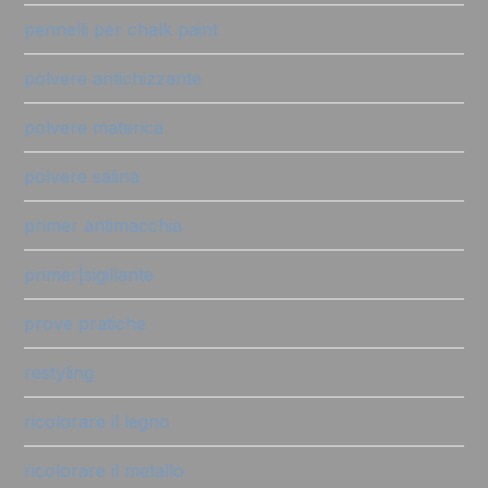
pennelli per chalk paint
polvere antichizzante
polvere materica
polvere salina
primer antimacchia
primer|sigillante
prove pratiche
restyling
ricolorare il legno
ricolorare il metallo