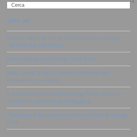
Search
ultimi post
Organic Vibes: la nuova collezione colori Vintage
Paint ispirata alla natura
Bianco Natale con Vintage chalk Paint
Black Velvet: il nero chalk più misterioso per
ricolorare i tuoi mobili!
È arrivata la nuova Guida Vintage Paint: impara a
ricolorare i mobili senza carteggiare!
Trasforma la tua casa con i colori brillanti di Vintage
Paint