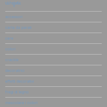
categorie
accessori
carta da parati
cere
colori
crackle
decoratrici
effetti decorativi
fregi di legno
mescolare i colori