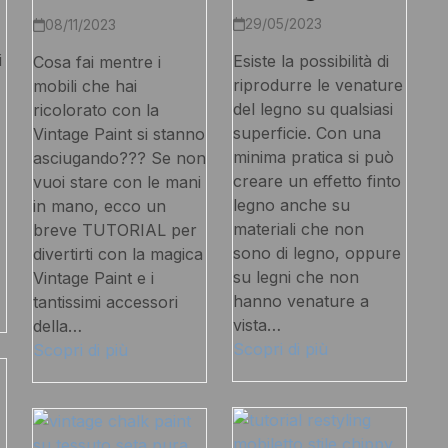
29/05/2023
08/11/2023
i
Esiste la possibilità di
Cosa fai mentre i
riprodurre le venature
mobili che hai
del legno su qualsiasi
ricolorato con la
superficie. Con una
Vintage Paint si stanno
minima pratica si può
asciugando??? Se non
creare un effetto finto
vuoi stare con le mani
legno anche su
in mano, ecco un
materiali che non
breve TUTORIAL per
sono di legno, oppure
divertirti con la magica
su legni che non
Vintage Paint e i
hanno venature a
tantissimi accessori
vista…
della…
Scopri di più
Scopri di più