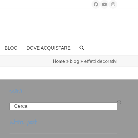
Facebook
YouTube
Instagram
BLOG
DOVE ACQUISTARE
Home
»
blog
»
effetti decorativi
cerca
Search
ultimi post