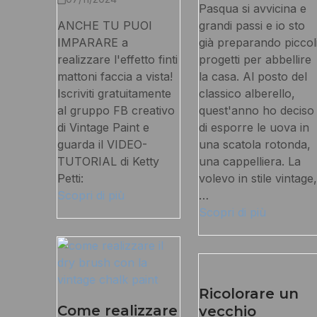
Pasqua si avvicina e
ANCHE TU PUOI
grandi passi e io sto
IMPARARE a
già preparando piccol
realizzare l'effetto finti
progetti per abbellire
mattoni faccia a vista!
la casa. Al posto del
Iscriviti gratuitamente
classico alberello,
al gruppo FB creativo
quest'anno ho deciso
di Vintage Paint e
di esporre le uova in
guarda il VIDEO-
una scatola rotonda,
TUTORIAL di Ketty
una cappelliera. La
Petti:
volevo in stile vintage,
Scopri di più
…
Scopri di più
Ricolorare un
Come realizzare
vecchio