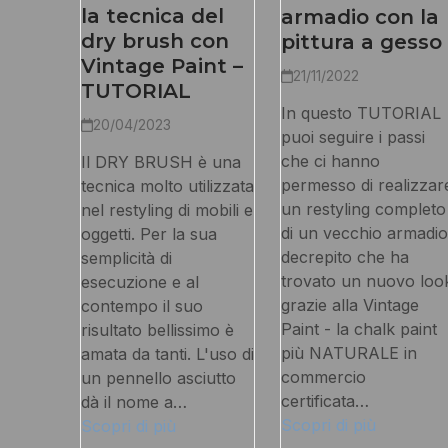
la tecnica del
armadio con la
dry brush con
pittura a gesso
Vintage Paint –
21/11/2022
TUTORIAL
In questo TUTORIAL
20/04/2023
puoi seguire i passi
che ci hanno
Il DRY BRUSH è una
permesso di realizzar
tecnica molto utilizzata
un restyling completo
nel restyling di mobili e
di un vecchio armadio
oggetti. Per la sua
decrepito che ha
semplicità di
trovato un nuovo loo
esecuzione e al
grazie alla Vintage
contempo il suo
Paint - la chalk paint
risultato bellissimo è
più NATURALE in
amata da tanti. L'uso di
commercio
un pennello asciutto
certificata…
dà il nome a…
Scopri di più
Scopri di più