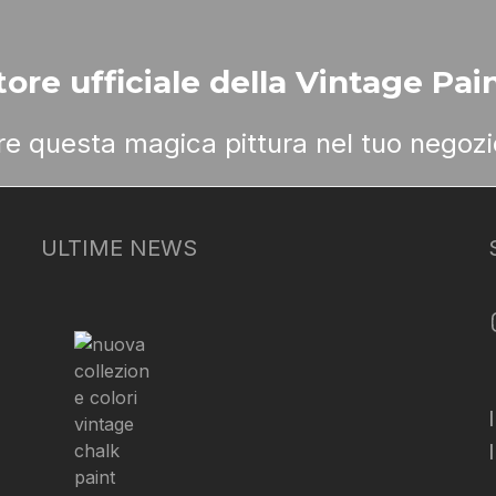
ore ufficiale della Vintage Pain
ere questa magica pittura nel tuo negozi
ULTIME NEWS