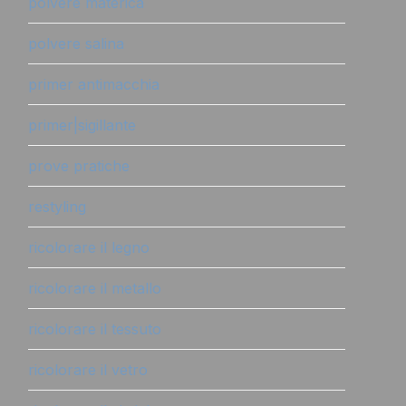
polvere materica
polvere salina
primer antimacchia
primer|sigillante
prove pratiche
restyling
ricolorare il legno
ricolorare il metallo
ricolorare il tessuto
ricolorare il vetro