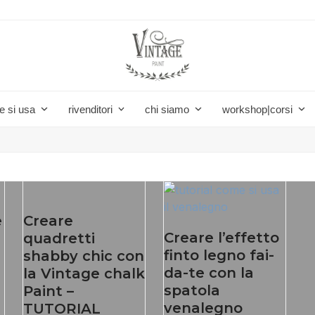
e si usa
rivenditori
chi siamo
workshop|corsi
e
Creare
Creare l’effetto
quadretti
finto legno fai-
shabby chic con
da-te con la
la Vintage chalk
spatola
Paint –
venalegno
TUTORIAL