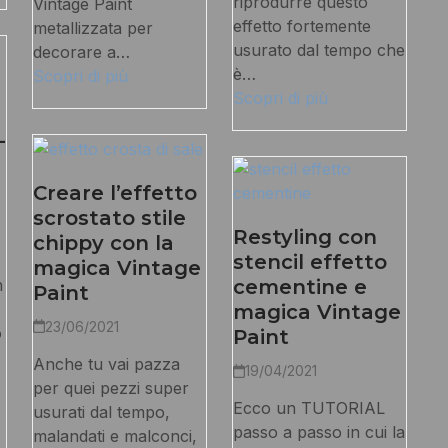
riprodurre questo
Vintage Paint
effetto fortemente
metallizzata per
usurato dal tempo che
decorare a…
è…
Scopri di più
Scopri di più
–
Creare l’effetto
scrostato stile
Restyling con
chippy con la
stencil effetto
magica Vintage
n
cementine e
Paint
magica Vintage
23/06/2021
o
Paint
Anche tu vai pazza
19/04/2021
per quei pezzi super
Ecco un TUTORIAL
usurati dal tempo,
passo a passo in cui la
malandati e malconci,