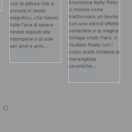
bravissima Ketty Petty
con la pittura che si
ci mostra come
scrosta in modo
trasformare un tavolo
magnifico, che hanno
con uno stencil effetto
tutta l'aria di essere
cementine e la magica
rimasti esposti alle
Vintage chalk Paint. Il
intemperie e al sole
risultato finale con i
per anni e anni…
colori scelti richiama le
Scopri di più
meravigliose
ceramiche…
Scopri di più