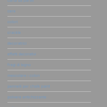
carta da parati
cere
colori
crackle
decoratrici
effetti decorativi
fregi di legno
mescolare i colori
pennelli per chalk paint
polvere antichizzante