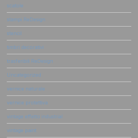
scatole
stampi ReDesign
stencil
timbri decorativi
trasferibili ReDesign
Uncategorized
vernice naturale
vernice protettiva
vintage effetto industrial
vintage paint