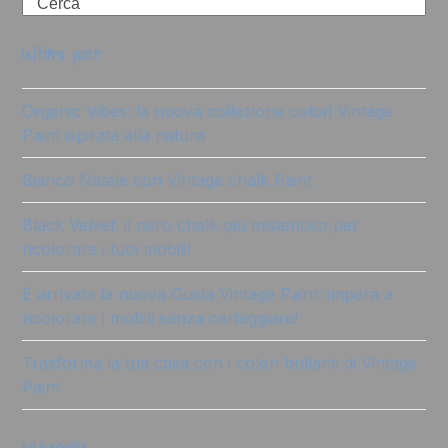
Search
ultimi post
Organic Vibes: la nuova collezione colori Vintage
Paint ispirata alla natura
Bianco Natale con Vintage chalk Paint
Black Velvet: il nero chalk più misterioso per
ricolorare i tuoi mobili!
È arrivata la nuova Guida Vintage Paint: impara a
ricolorare i mobili senza carteggiare!
Trasforma la tua casa con i colori brillanti di Vintage
Paint