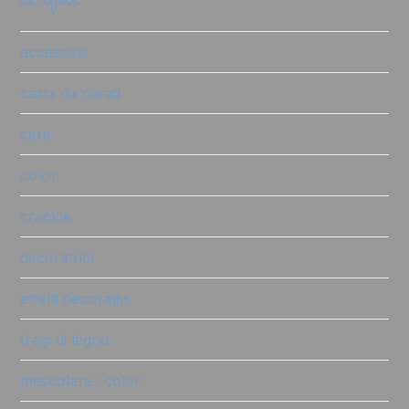
categorie
accessori
carta da parati
cere
colori
crackle
decoratrici
effetti decorativi
fregi di legno
mescolare i colori