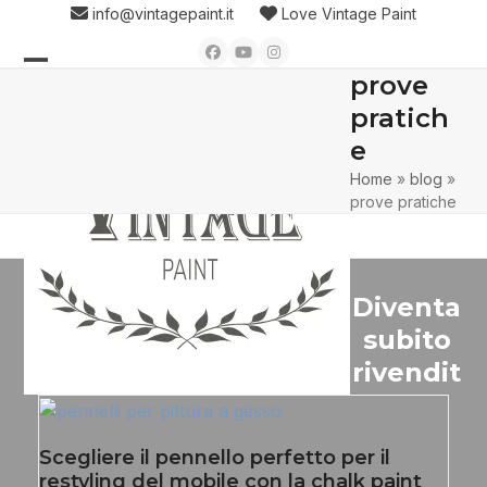
Skip
info@vintagepaint.it
Love Vintage Paint
to
Facebook
YouTube
Instagram
content
prove
Open
Close
pratich
mobile
mobile
e
menu
menu
Home
»
blog
»
prove pratiche
Diventa
subito
rivendit
Scegliere il pennello perfetto per il
restyling del mobile con la chalk paint