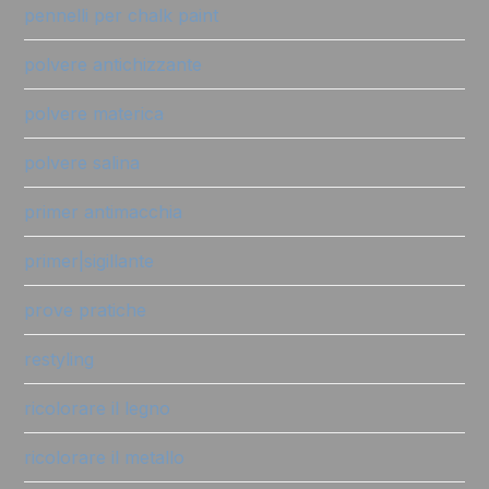
pennelli per chalk paint
polvere antichizzante
polvere materica
polvere salina
primer antimacchia
primer|sigillante
prove pratiche
restyling
ricolorare il legno
ricolorare il metallo