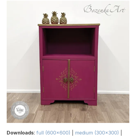
Downloads
:
full (600x600)
|
medium (300x300)
|