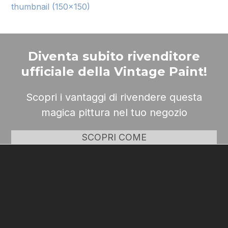
thumbnail (150x150)
Diventa subito rivenditore
ufficiale della Vintage Paint!
Scopri i vantaggi di rivendere questa
magica pittura nel tuo negozio
SCOPRI COME