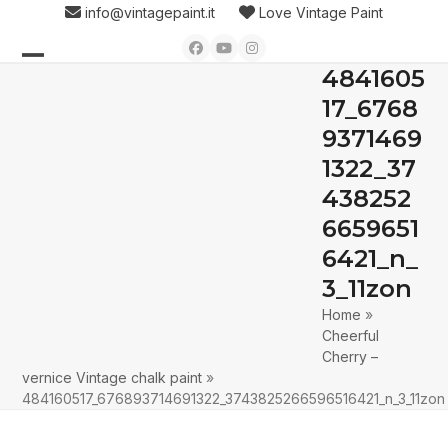
Skip
info@vintagepaint.it
Love Vintage Paint
to
Facebook
YouTube
Instagram
content
4841605
Open
Close
17_6768
mobile
mobile
9371469
menu
menu
1322_37
438252
6659651
6421_n_
3_11zon
Home
»
Cheerful
Cherry –
vernice Vintage chalk paint
»
484160517_676893714691322_3743825266596516421_n_3_11zon