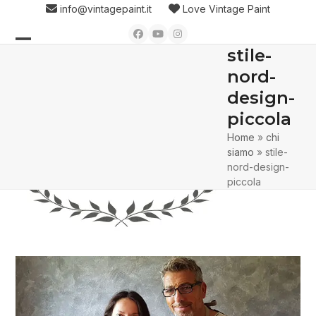
Skip
info@vintagepaint.it
Love Vintage Paint
to
Facebook
YouTube
Instagram
content
stile-
Open
Close
nord-
mobile
mobile
design-
menu
menu
piccola
Home
»
chi
siamo
»
stile-
nord-design-
piccola