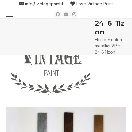
Skip
info@vintagepaint.it
Love Vintage Paint
to
Facebook
YouTube
Instagram
content
24_6_11z
Open
Close
on
mobile
mobile
Home
»
colori
menu
menu
metallici VP
»
24_6_11zon