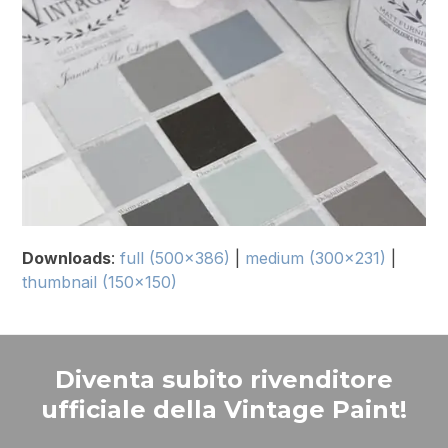
Downloads
:
full (500x386)
|
medium (300x231)
|
thumbnail (150x150)
Diventa subito rivenditore
ufficiale della Vintage Paint!