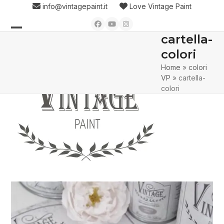
Skip
info@vintagepaint.it
Love Vintage Paint
to
Facebook
YouTube
Instagram
content
cartella-
Open
Close
colori
mobile
mobile
Home
»
colori
menu
menu
VP
»
cartella-
colori