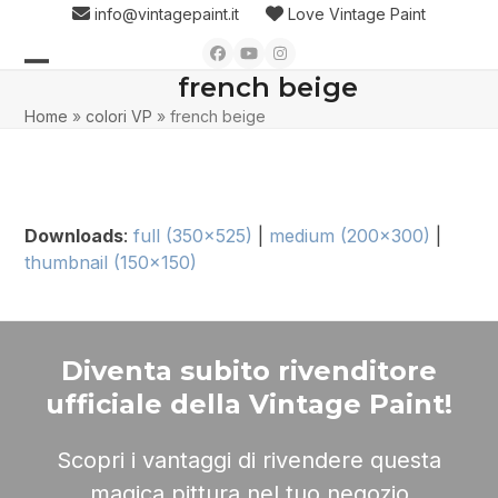
Skip
info@vintagepaint.it
Love Vintage Paint
to
Facebook
YouTube
Instagram
content
french beige
Open
Close
Home
»
colori VP
»
french beige
mobile
mobile
menu
menu
Downloads
:
full (350x525)
|
medium (200x300)
|
thumbnail (150x150)
Diventa subito rivenditore
ufficiale della Vintage Paint!
Scopri i vantaggi di rivendere questa
magica pittura nel tuo negozio