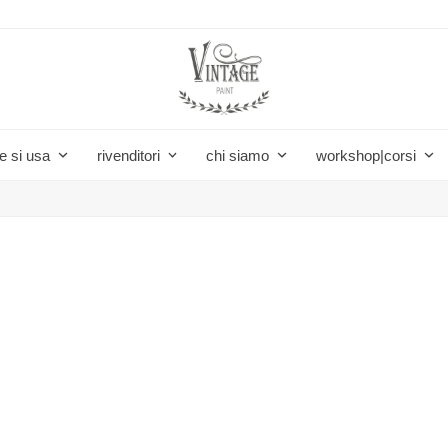
e si usa
rivenditori
chi siamo
workshop|corsi