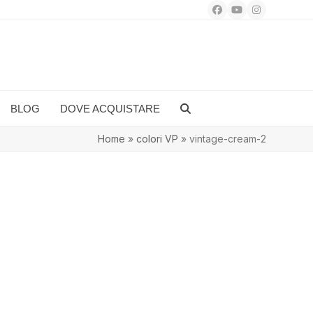
Facebook
YouTube
Instagram
BLOG
DOVE ACQUISTARE
Home
»
colori VP
»
vintage-cream-2