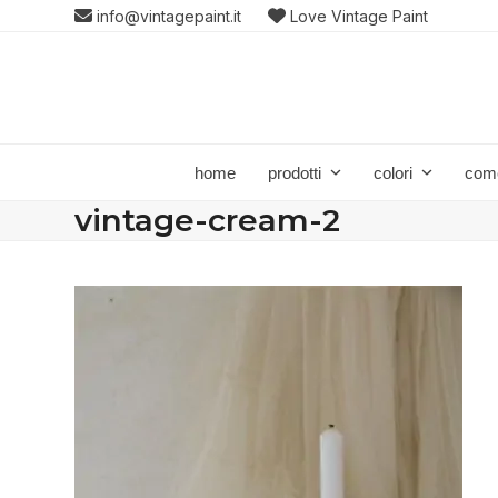
Skip
info@vintagepaint.it
Love Vintage Paint
to
content
home
prodotti
colori
com
vintage-cream-2