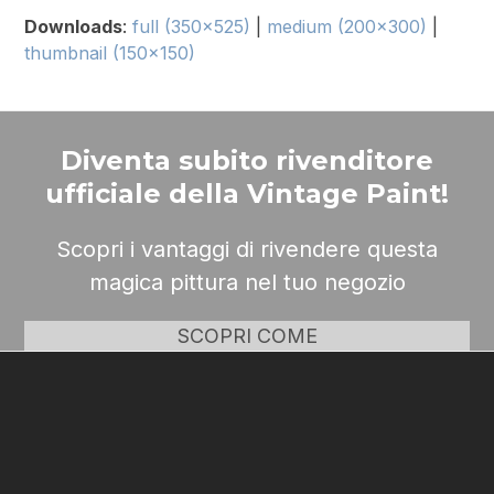
Downloads
:
full (350x525)
|
medium (200x300)
|
thumbnail (150x150)
Diventa subito rivenditore
ufficiale della Vintage Paint!
Scopri i vantaggi di rivendere questa
magica pittura nel tuo negozio
SCOPRI COME