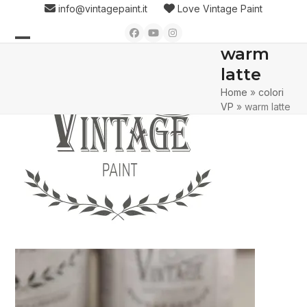
Skip
info@vintagepaint.it
Love Vintage Paint
to
Facebook
YouTube
Instagram
content
warm
Open
Close
latte
mobile
mobile
Home
»
colori
menu
menu
VP
»
warm latte