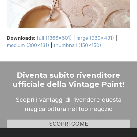
Downloads
:
full (1366x601)
|
large (980x431)
|
medium (300x131)
|
thumbnail (150x150)
Diventa subito rivenditore
ufficiale della Vintage Paint!
Scopri i vantaggi di rivendere questa
magica pittura nel tuo negozio
SCOPRI COME