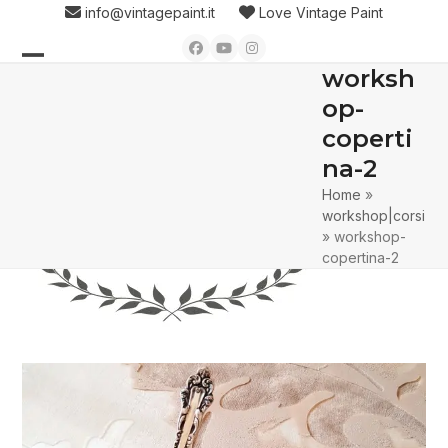
Skip
info@vintagepaint.it
Love Vintage Paint
to
Facebook
YouTube
Instagram
content
worksh
Open
Close
op-
mobile
mobile
coperti
menu
menu
na-2
Home
»
workshop|corsi
»
workshop-
copertina-2