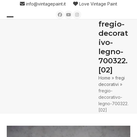
Skip
info@vintagepaint.it
Love Vintage Paint
to
Facebook
YouTube
Instagram
content
fregio-
Open
Close
decorat
mobile
mobile
ivo-
menu
menu
legno-
700322.
[02]
Home
»
fregi
decorativi
»
fregio-
decorativo-
legno-700322.
[02]