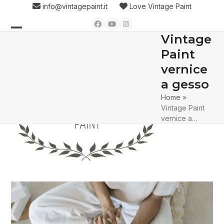
Skip
info@vintagepaint.it
Love Vintage Paint
to
Facebook
YouTube
Instagram
content
Vintage
Open
Close
Paint
mobile
mobile
vernice
menu
menu
a gesso
Home
»
Vintage Paint
vernice a…