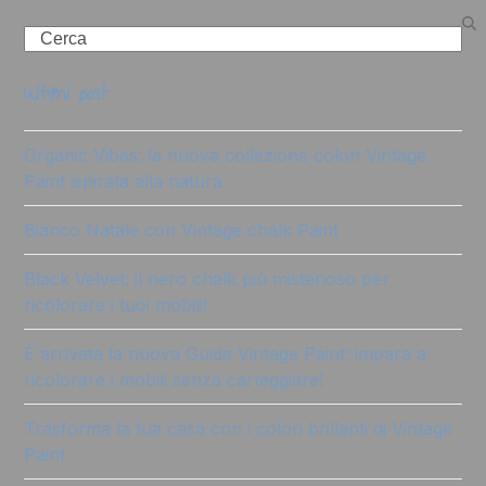
Search
ultimi post
Organic Vibes: la nuova collezione colori Vintage
Paint ispirata alla natura
Bianco Natale con Vintage chalk Paint
Black Velvet: il nero chalk più misterioso per
ricolorare i tuoi mobili!
È arrivata la nuova Guida Vintage Paint: impara a
ricolorare i mobili senza carteggiare!
Trasforma la tua casa con i colori brillanti di Vintage
Paint