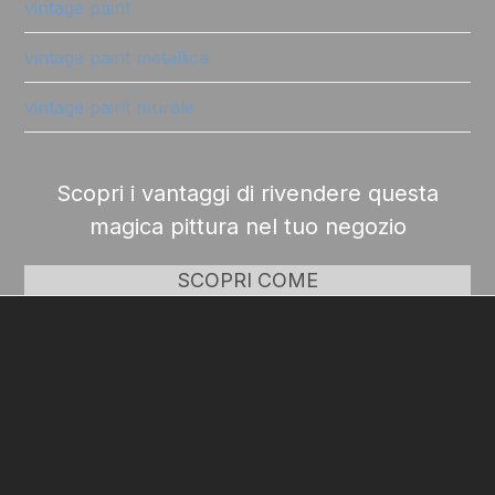
vintage paint
vintage paint metallica
vintage paint murale
Scopri i vantaggi di rivendere questa
magica pittura nel tuo negozio
SCOPRI COME