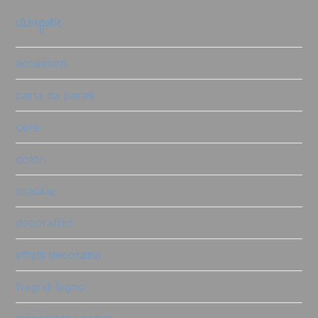
categorie
accessori
carta da parati
cere
colori
crackle
decoratrici
effetti decorativi
fregi di legno