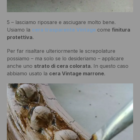
5 – lasciamo riposare e asciugare molto bene.
Usiamo la
cera trasparente Vintage
come
finitura
protettiva
.
Per far risaltare ulteriormente le screpolature
possiamo – ma solo se lo desideriamo – applicare
anche uno
strato di cera colorata
. In questo caso
abbiamo usato la
cera Vintage marrone
.