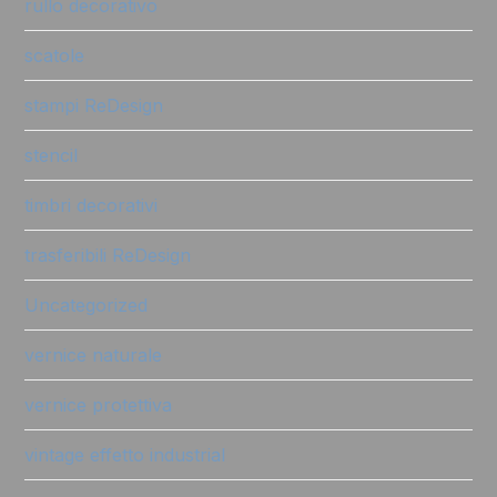
rullo decorativo
scatole
stampi ReDesign
stencil
timbri decorativi
trasferibili ReDesign
Uncategorized
vernice naturale
vernice protettiva
vintage effetto industrial