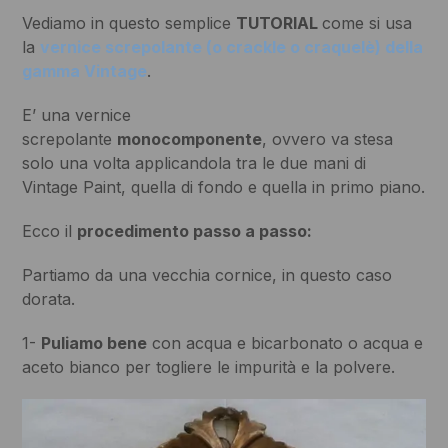
Vediamo in questo semplice
TUTORIAL
come si usa
la
vernice screpolante (o crackle o craquelè) della
gamma Vintage
.
E’ una vernice
screpolante
monocomponente
, ovvero va stesa
solo una volta applicandola tra le due mani di
Vintage Paint, quella di fondo e quella in primo piano.
Ecco il
procedimento passo a passo:
Partiamo da una vecchia cornice, in questo caso
dorata.
1-
Puliamo bene
con acqua e bicarbonato o acqua e
aceto bianco per togliere le impurità e la polvere.