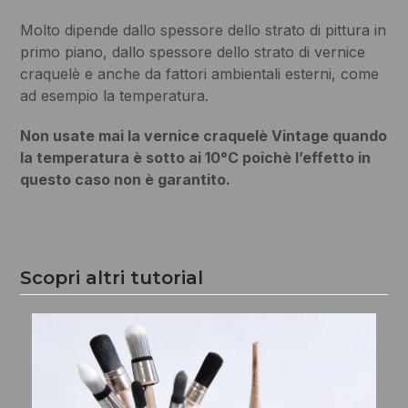
Molto dipende dallo spessore dello strato di pittura in
primo piano, dallo spessore dello strato di vernice
craquelè e anche da fattori ambientali esterni, come
ad esempio la temperatura.
Non usate mai la vernice craquelè Vintage quando
la temperatura è sotto ai 10°C poichè l’effetto in
questo caso non è garantito.
Scopri altri tutorial