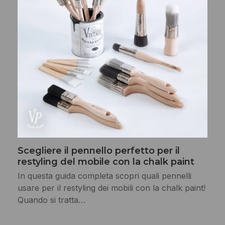
Scegliere il pennello perfetto per il
restyling del mobile con la chalk paint
In questa guida completa scopri quali pennelli
usare per il restyling dei mobili con la chalk paint!
Quando si tratta…