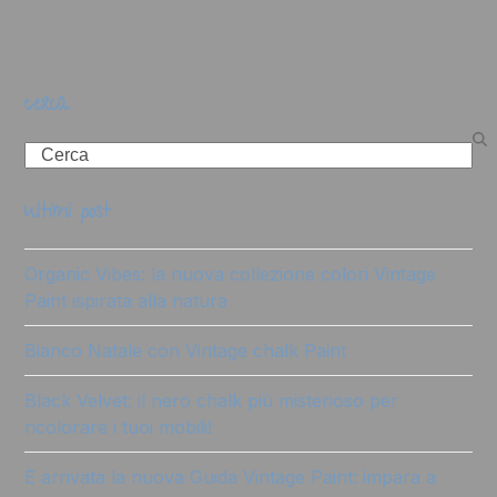
cerca
Search
ultimi post
Organic Vibes: la nuova collezione colori Vintage
Paint ispirata alla natura
Bianco Natale con Vintage chalk Paint
Black Velvet: il nero chalk più misterioso per
ricolorare i tuoi mobili!
È arrivata la nuova Guida Vintage Paint: impara a