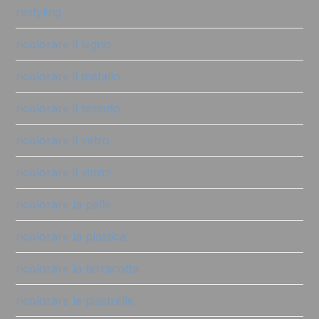
restyling
ricolorare il legno
ricolorare il metallo
ricolorare il tessuto
ricolorare il vetro
ricolorare il vimini
ricolorare la pelle
ricolorare la plastica
ricolorare la terracotta
ricolorare le piastrelle