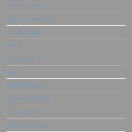
ricolorare pareti
ricolorare pavimenti
rullo decorativo
scatole
stampi ReDesign
stencil
timbri decorativi
trasferibili ReDesign
Uncategorized
vernice naturale