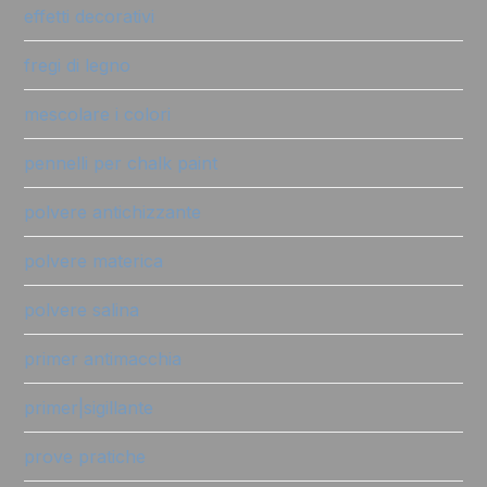
effetti decorativi
fregi di legno
mescolare i colori
pennelli per chalk paint
polvere antichizzante
polvere materica
polvere salina
primer antimacchia
primer|sigillante
prove pratiche