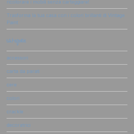
ricolorare i mobili senza carteggiare!
Trasforma la tua casa con i colori brillanti di Vintage
Paint
categorie
accessori
carta da parati
cere
colori
crackle
decoratrici