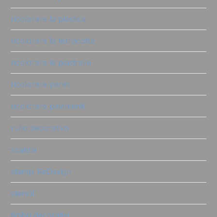
ricolorare la plastica
ricolorare la terracotta
ricolorare le piastrelle
ricolorare pareti
ricolorare pavimenti
rullo decorativo
scatole
stampi ReDesign
stencil
timbri decorativi