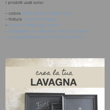
I prodotti usati sono:
– colore
Black Velvet Vintage Paint
– finitura
cera nera Vintage
–
pennelli Vintage per stencil
– bottigliette con beccuccio fine per scrivere
– spugnetta bianca in schiuma per stencil