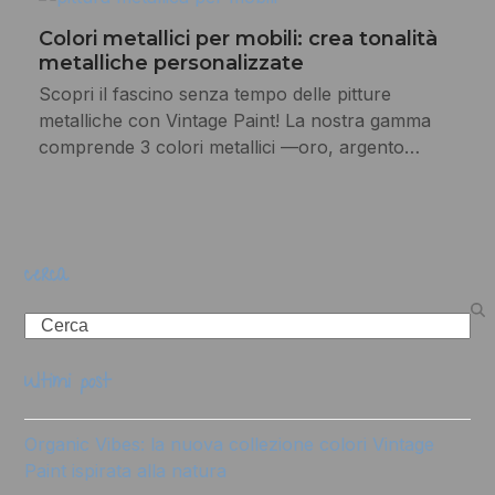
Colori metallici per mobili: crea tonalità
metalliche personalizzate
Scopri il fascino senza tempo delle pitture
metalliche con Vintage Paint! La nostra gamma
comprende 3 colori metallici —oro, argento…
cerca
Search
ultimi post
Organic Vibes: la nuova collezione colori Vintage
Paint ispirata alla natura