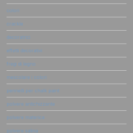
colori
crackle
decoratrici
effetti decorativi
fregi di legno
mescolare i colori
pennelli per chalk paint
polvere antichizzante
polvere materica
polvere salina