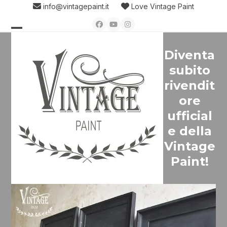
Skip
info@vintagepaint.it
Love Vintage Paint
to
Facebook
YouTube
Instagram
content
Open
Close
Diventa
mobile
mobile
subito
menu
menu
rivendit
ore
ufficial
e della
Vintage
Paint!