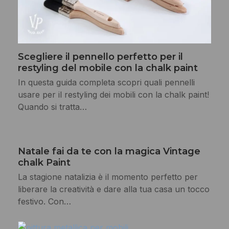
Scegliere il pennello perfetto per il
restyling del mobile con la chalk paint
In questa guida completa scopri quali pennelli
usare per il restyling dei mobili con la chalk paint!
Quando si tratta…
Natale fai da te con la magica Vintage
chalk Paint
La stagione natalizia è il momento perfetto per
liberare la creatività e dare alla tua casa un tocco
festivo. Con…