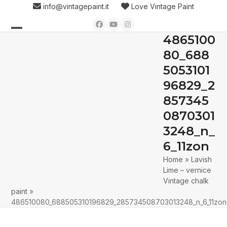
Skip
info@vintagepaint.it
Love Vintage Paint
to
Facebook
YouTube
Instagram
content
4865100
Open
Close
80_688
mobile
mobile
5053101
menu
menu
96829_2
857345
0870301
3248_n_
6_11zon
Home
»
Lavish
Lime – vernice
Vintage chalk
paint
»
486510080_688505310196829_285734508703013248_n_6_11zon