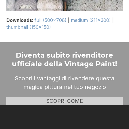
Downloads
:
full (500x708)
|
medium (211x300)
|
thumbnail (150x150)
Diventa subito rivenditore
ufficiale della Vintage Paint!
Scopri i vantaggi di rivendere questa
magica pittura nel tuo negozio
SCOPRI COME