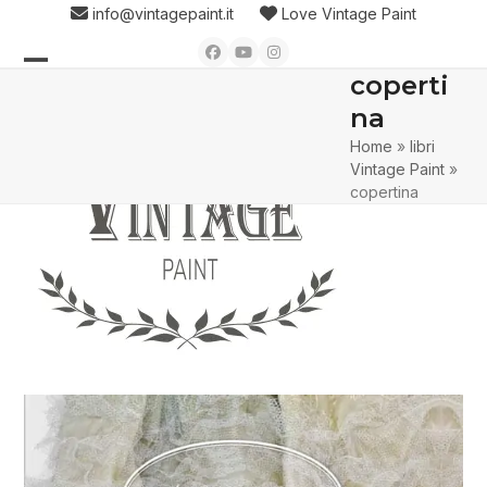
Skip
info@vintagepaint.it
Love Vintage Paint
to
Facebook
YouTube
Instagram
content
coperti
Open
Close
na
mobile
mobile
Home
»
libri
menu
menu
Vintage Paint
»
copertina