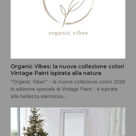
Organic Vibes: la nuova collezione colori
Vintage Paint ispirata alla natura
"Organic Vibes" - la nuova collezione colori 2026
in edizione speciale di Vintage Paint - è ispirata
alla bellezza silenziosa…