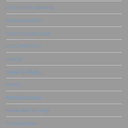
ricolorare le piastrelle
ricolorare pareti
ricolorare pavimenti
rullo decorativo
scatole
stampi ReDesign
stencil
timbri decorativi
trasferibili ReDesign
Uncategorized