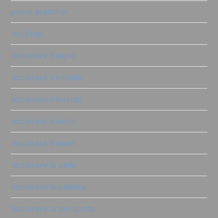
prove pratiche
restyling
ricolorare il legno
ricolorare il metallo
ricolorare il tessuto
ricolorare il vetro
ricolorare il vimini
ricolorare la pelle
ricolorare la plastica
ricolorare la terracotta