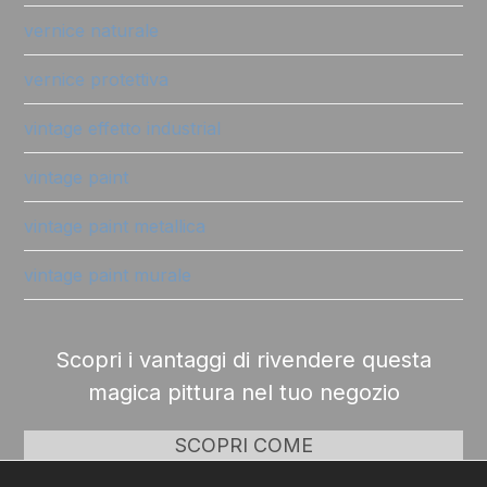
vernice naturale
vernice protettiva
vintage effetto industrial
vintage paint
vintage paint metallica
vintage paint murale
Scopri i vantaggi di rivendere questa
magica pittura nel tuo negozio
SCOPRI COME