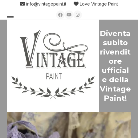
Skip
info@vintagepaint.it
Love Vintage Paint
to
Facebook
YouTube
Instagram
content
Open
Close
Diventa
mobile
mobile
subito
menu
menu
rivendit
ore
ufficial
e della
Vintage
Paint!