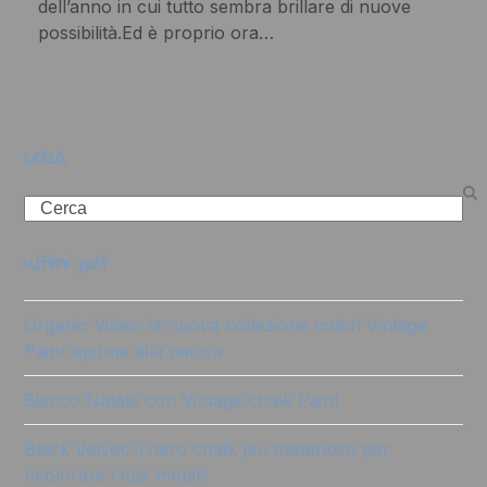
dell’anno in cui tutto sembra brillare di nuove
possibilità.Ed è proprio ora…
cerca
Search
ultimi post
Organic Vibes: la nuova collezione colori Vintage
Paint ispirata alla natura
Bianco Natale con Vintage chalk Paint
Black Velvet: il nero chalk più misterioso per
ricolorare i tuoi mobili!