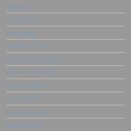
decoratrici
effetti decorativi
fregi di legno
mescolare i colori
pennelli per chalk paint
polvere antichizzante
polvere materica
polvere salina
primer antimacchia
primer|sigillante