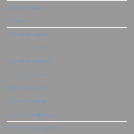
prove pratiche
restyling
ricolorare il legno
ricolorare il metallo
ricolorare il tessuto
ricolorare il vetro
ricolorare il vimini
ricolorare la pelle
ricolorare la plastica
ricolorare la terracotta