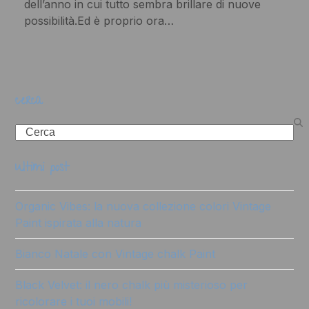
dell’anno in cui tutto sembra brillare di nuove
possibilità.Ed è proprio ora…
cerca
Search
ultimi post
Organic Vibes: la nuova collezione colori Vintage
Paint ispirata alla natura
Bianco Natale con Vintage chalk Paint
Black Velvet: il nero chalk più misterioso per
ricolorare i tuoi mobili!