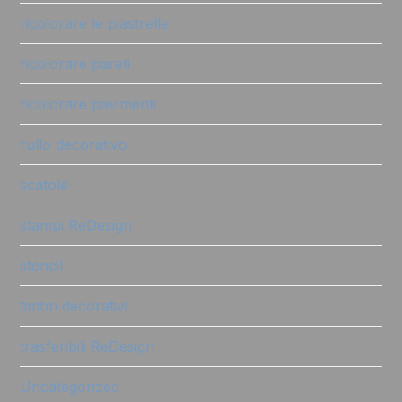
ricolorare le piastrelle
ricolorare pareti
ricolorare pavimenti
rullo decorativo
scatole
stampi ReDesign
stencil
timbri decorativi
trasferibili ReDesign
Uncategorized