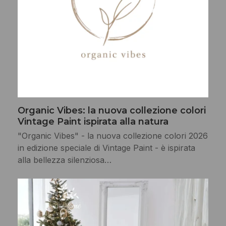
Organic Vibes: la nuova collezione colori
Vintage Paint ispirata alla natura
"Organic Vibes" - la nuova collezione colori 2026
in edizione speciale di Vintage Paint - è ispirata
alla bellezza silenziosa…