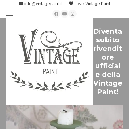
Skip
info@vintagepaint.it
Love Vintage Paint
to
Facebook
YouTube
Instagram
content
Open
Close
Diventa
mobile
mobile
subito
menu
menu
rivendit
ore
ufficial
e della
Vintage
Paint!