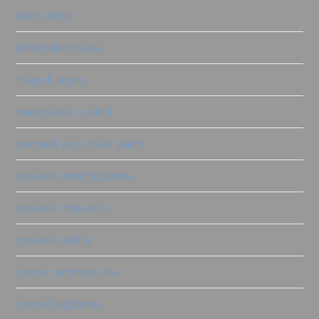
decoratrici
effetti decorativi
fregi di legno
mescolare i colori
pennelli per chalk paint
polvere antichizzante
polvere materica
polvere salina
primer antimacchia
primer|sigillante