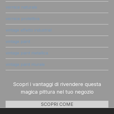
vernice naturale
vernice protettiva
vintage effetto industrial
vintage paint
vintage paint metallica
vintage paint murale
Scopri i vantaggi di rivendere questa
magica pittura nel tuo negozio
SCOPRI COME