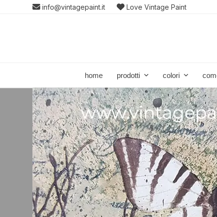
Skip
info@vintagepaint.it
Love Vintage Paint
to
content
home
prodotti
colori
com