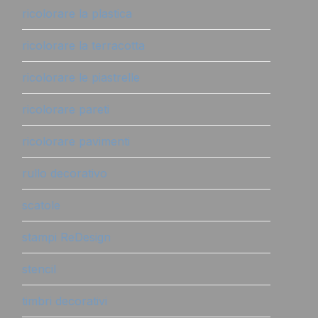
ricolorare la plastica
ricolorare la terracotta
ricolorare le piastrelle
ricolorare pareti
ricolorare pavimenti
rullo decorativo
scatole
stampi ReDesign
stencil
timbri decorativi