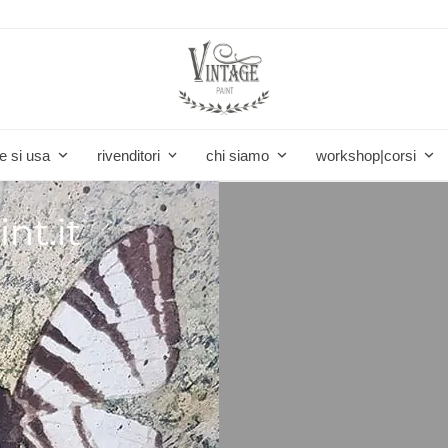
e si usa
rivenditori
chi siamo
workshop|corsi