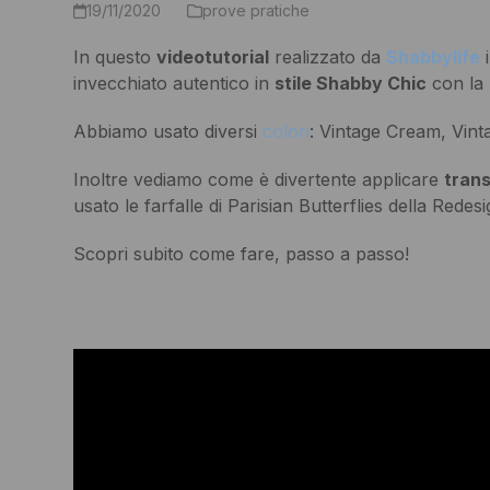
19/11/2020
prove pratiche
In questo
videotutorial
realizzato da
Shabbylife
i
invecchiato autentico in
stile Shabby Chic
con la
Abbiamo usato diversi
colori
: Vintage Cream, Vint
Inoltre vediamo come è divertente applicare
tran
usato le farfalle di Parisian Butterflies della Redesi
Scopri subito come fare, passo a passo!