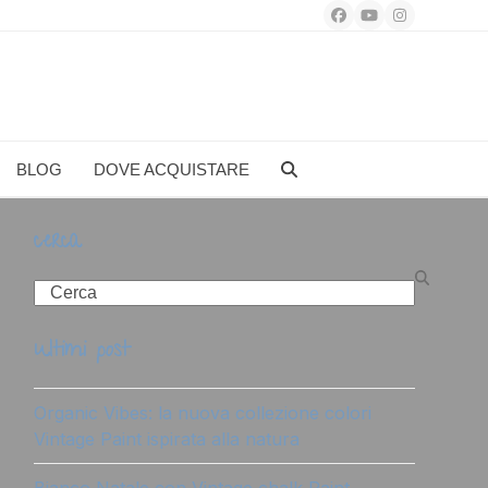
Facebook
YouTube
Instagram
BLOG
DOVE ACQUISTARE
cerca
Search
ultimi post
Organic Vibes: la nuova collezione colori
Vintage Paint ispirata alla natura