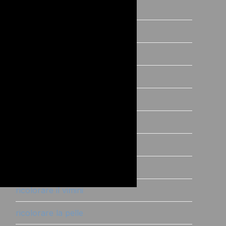
primer antimacchia
primer|sigillante
prove pratiche
restyling
ricolorare il legno
ricolorare il metallo
ricolorare il tessuto
ricolorare il vetro
ricolorare il vimini
ricolorare la pelle