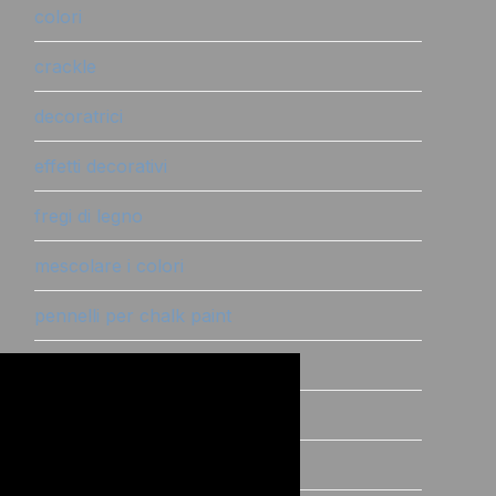
colori
crackle
decoratrici
effetti decorativi
fregi di legno
mescolare i colori
pennelli per chalk paint
polvere antichizzante
polvere materica
polvere salina