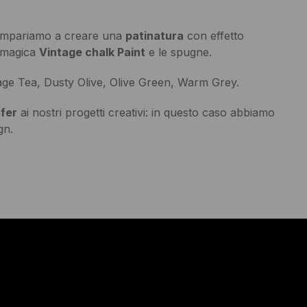
mpariamo a creare una
patinatura
con effetto
 magica
Vintage chalk Paint
e le spugne.
age Tea, Dusty Olive, Olive Green, Warm Grey.
sfer
ai nostri progetti creativi: in questo caso abbiamo
gn.