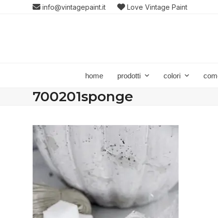
Skip
info@vintagepaint.it
Love Vintage Paint
to
content
home
prodotti
colori
com
700201sponge