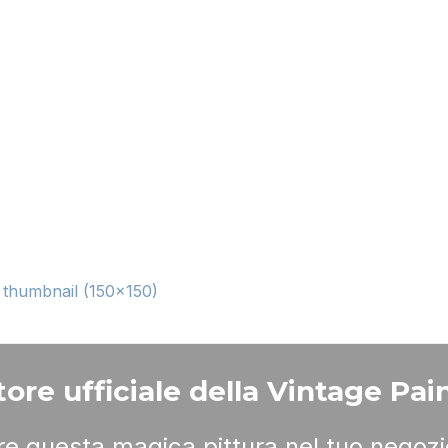
|
thumbnail (150x150)
ore ufficiale della Vintage Pain
ere questa magica pittura nel tuo negozi