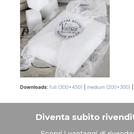
Downloads
:
full (300x450)
|
medium (200x300)
Diventa subito rivendit
Scopri i vantaggi di rivend