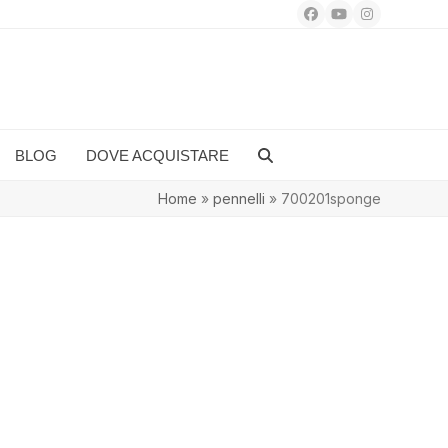
Facebook
YouTube
Instagram
BLOG
DOVE ACQUISTARE
Home
»
pennelli
»
700201sponge