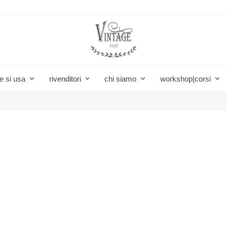
e si usa
rivenditori
chi siamo
workshop|corsi