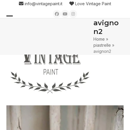
Skip
info@vintagepaint.it
Love Vintage Paint
to
Facebook
YouTube
Instagram
content
avigno
Open
Close
n2
mobile
mobile
Home
»
menu
menu
piastrelle
»
avignon2