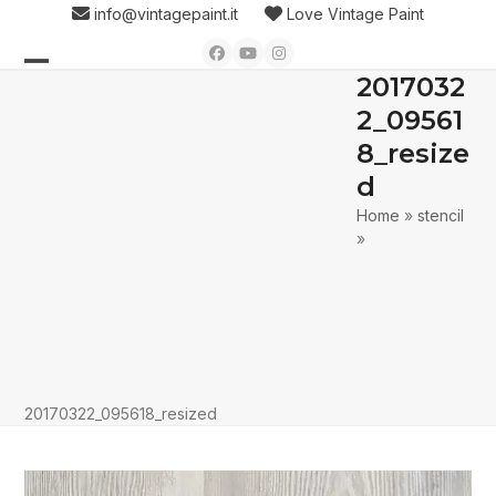
Skip
info@vintagepaint.it
Love Vintage Paint
to
Facebook
YouTube
Instagram
content
2017032
Open
Close
2_09561
mobile
mobile
8_resize
menu
menu
d
Home
»
stencil
»
20170322_095618_resized