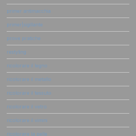
primer antimacchia
primer|sigillante
prove pratiche
restyling
ricolorare il legno
ricolorare il metallo
ricolorare il tessuto
ricolorare il vetro
ricolorare il vimini
ricolorare la pelle