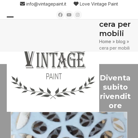
Skip
info@vintagepaint.it
Love Vintage Paint
to
Facebook
YouTube
Instagram
content
cera per
Open
Close
mobili
mobile
mobile
Home
»
blog
»
menu
menu
cera per mobili
Diventa
subito
rivendit
ore