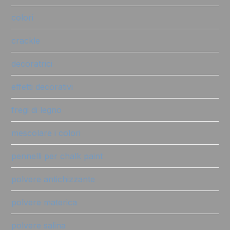
colori
crackle
decoratrici
effetti decorativi
fregi di legno
mescolare i colori
pennelli per chalk paint
polvere antichizzante
polvere materica
polvere salina