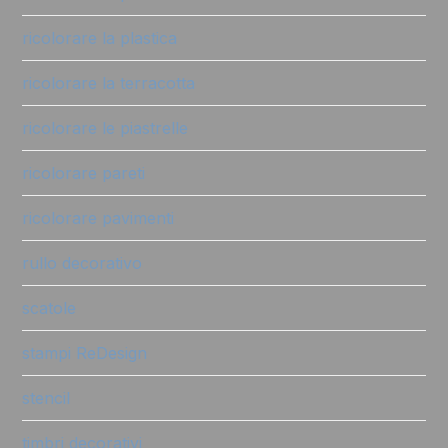
ricolorare la plastica
ricolorare la terracotta
ricolorare le piastrelle
ricolorare pareti
ricolorare pavimenti
rullo decorativo
scatole
stampi ReDesign
stencil
timbri decorativi