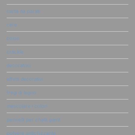
carta da parati
cere
colori
crackle
decoratrici
effetti decorativi
fregi di legno
mescolare i colori
pennelli per chalk paint
polvere antichizzante