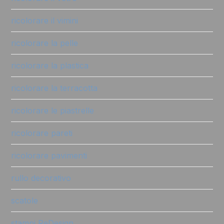
ricolorare il vimini
ricolorare la pelle
ricolorare la plastica
ricolorare la terracotta
ricolorare le piastrelle
ricolorare pareti
ricolorare pavimenti
rullo decorativo
scatole
stampi ReDesign