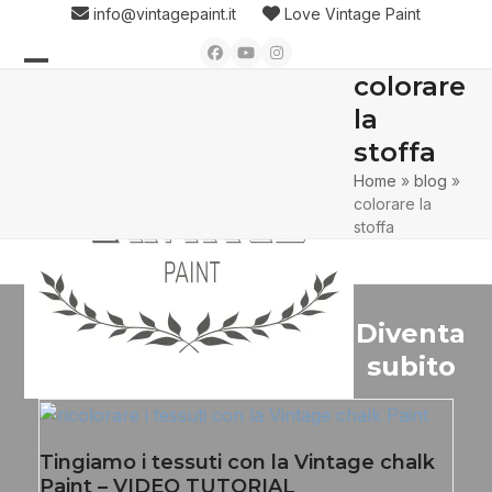
Skip
info@vintagepaint.it
Love Vintage Paint
to
Facebook
YouTube
Instagram
content
colorare
Open
Close
la
mobile
mobile
stoffa
menu
menu
Home
»
blog
»
colorare la
stoffa
Diventa
subito
Tingiamo i tessuti con la Vintage chalk
Paint – VIDEO TUTORIAL