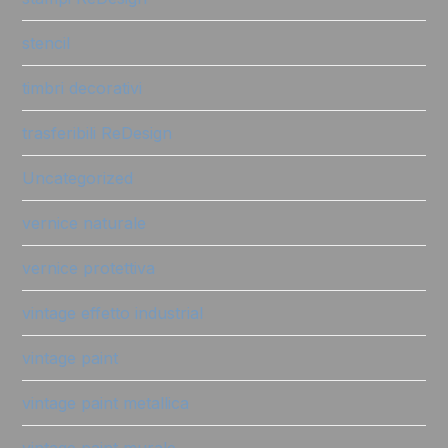
stencil
timbri decorativi
trasferibili ReDesign
Uncategorized
vernice naturale
vernice protettiva
vintage effetto industrial
vintage paint
vintage paint metallica
vintage paint murale