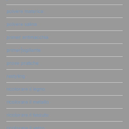
polvere materica
polvere salina
primer antimacchia
primer|sigillante
prove pratiche
restyling
ricolorare il legno
ricolorare il metallo
ricolorare il tessuto
ricolorare il vetro