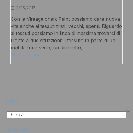
10/05/2017
Con la Vintage chalk Paint possiamo dare nuova
vita anche ai tessuti tristi, vecchi, spenti. Riguardo
ai tessuti possiamo in linea di massima trovarci di
fronte a due situazioni: il tessuto fa parte di un
mobile (una sedia, un divanetto,…
Scopri di più
cerca
Search
ultimi post