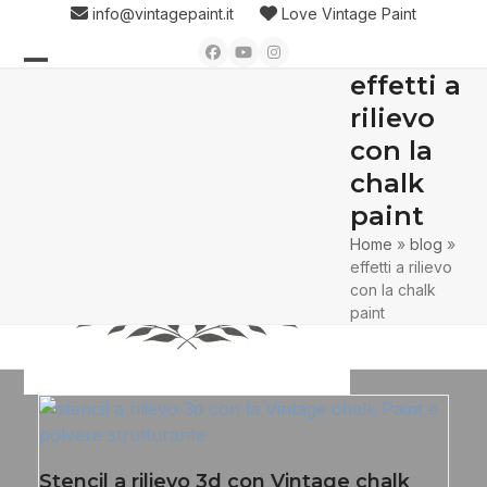
Skip
info@vintagepaint.it
Love Vintage Paint
to
Facebook
YouTube
Instagram
content
effetti a
Open
Close
rilievo
mobile
mobile
con la
menu
menu
chalk
paint
Home
»
blog
»
effetti a rilievo
con la chalk
paint
Stencil a rilievo 3d con Vintage chalk