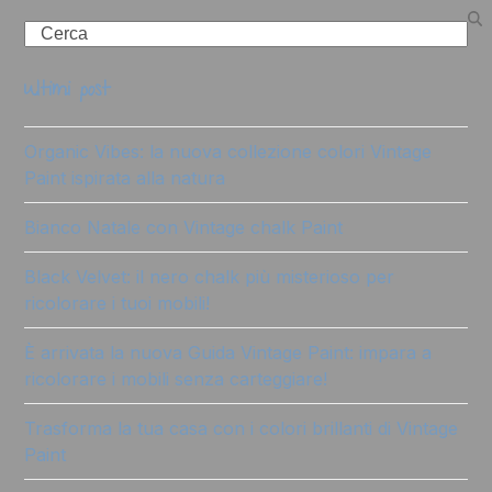
Search
ultimi post
Organic Vibes: la nuova collezione colori Vintage
Paint ispirata alla natura
Bianco Natale con Vintage chalk Paint
Black Velvet: il nero chalk più misterioso per
ricolorare i tuoi mobili!
È arrivata la nuova Guida Vintage Paint: impara a
ricolorare i mobili senza carteggiare!
Trasforma la tua casa con i colori brillanti di Vintage
Paint