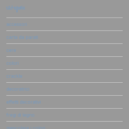
categorie
accessori
carta da parati
cere
colori
crackle
decoratrici
effetti decorativi
fregi di legno
mescolare i colori