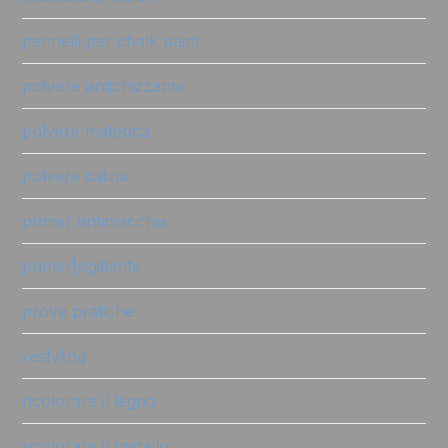
pennelli per chalk paint
polvere antichizzante
polvere materica
polvere salina
primer antimacchia
primer|sigillante
prove pratiche
restyling
ricolorare il legno
ricolorare il metallo