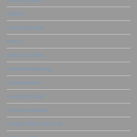
rullo decorativo
scatole
stampi ReDesign
stencil
timbri decorativi
trasferibili ReDesign
Uncategorized
vernice naturale
vernice protettiva
vintage effetto industrial