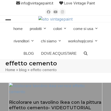
Skip
info@vintagepaint.it
Love Vintage Paint
to
Facebook
YouTube
Instagram
content
Open
Close
home
prodotti
colori
come si usa
mobile
mobile
menu
menu
rivenditori
chi siamo
workshop|corsi
BLOG
DOVE ACQUISTARE
effetto cemento
Home
»
blog
»
effetto cemento
Ricolorare un tavolino Ikea con la pittura
effetto cemento- VIDEOTUTORIAL