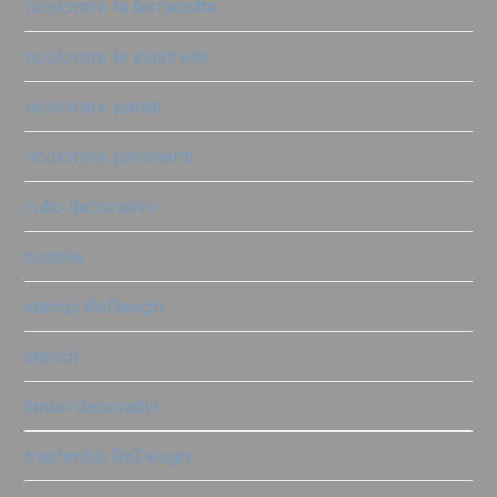
ricolorare la terracotta
ricolorare le piastrelle
ricolorare pareti
ricolorare pavimenti
rullo decorativo
scatole
stampi ReDesign
stencil
timbri decorativi
trasferibili ReDesign