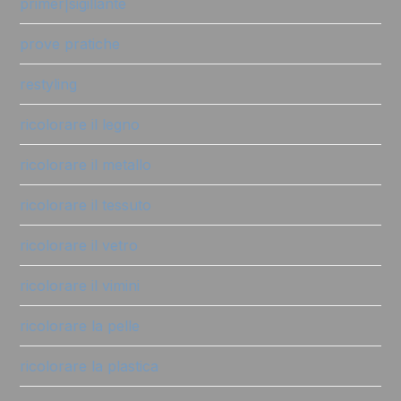
primer|sigillante
prove pratiche
restyling
ricolorare il legno
ricolorare il metallo
ricolorare il tessuto
ricolorare il vetro
ricolorare il vimini
ricolorare la pelle
ricolorare la plastica