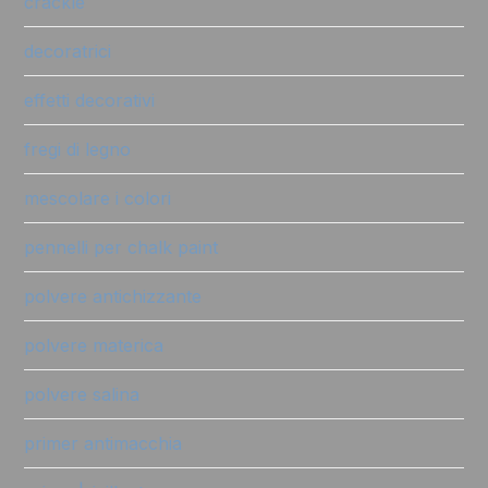
crackle
decoratrici
effetti decorativi
fregi di legno
mescolare i colori
pennelli per chalk paint
polvere antichizzante
polvere materica
polvere salina
primer antimacchia