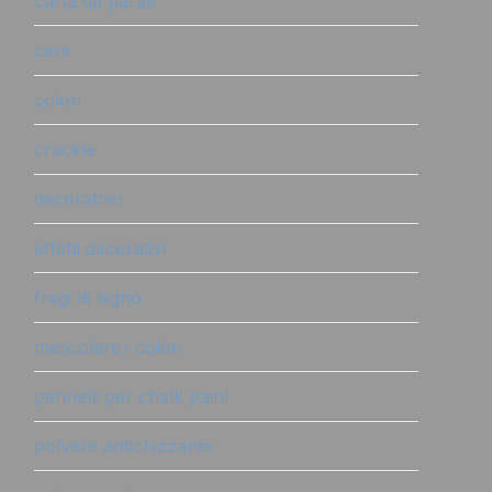
carta da parati
cere
colori
crackle
decoratrici
effetti decorativi
fregi di legno
mescolare i colori
pennelli per chalk paint
polvere antichizzante