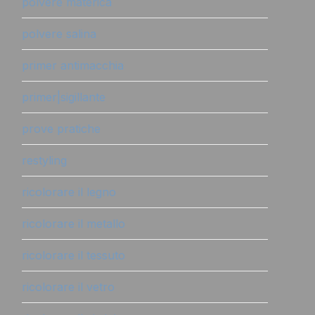
polvere materica
polvere salina
primer antimacchia
primer|sigillante
prove pratiche
restyling
ricolorare il legno
ricolorare il metallo
ricolorare il tessuto
ricolorare il vetro