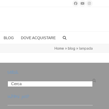
Facebook
YouTube
Instagram
BLOG
DOVE ACQUISTARE
Home
»
blog
»
lampada
cerca
Search
ultimi post