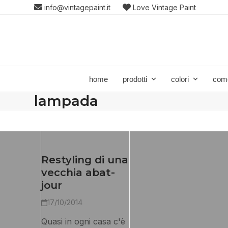
Skip
info@vintagepaint.it
Love Vintage Paint
to
content
home
prodotti
colori
com
lampada
Restyling di una
vecchia abat-
jour
17/10/2014
Quasi in ogni casa c'è