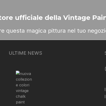
ore ufficiale della Vintage Pain
ere questa magica pittura nel tuo negozi
ULTIME NEWS