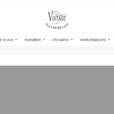
e si usa
rivenditori
chi siamo
workshop|corsi