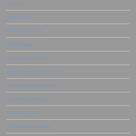
crackle
decoratrici
effetti decorativi
fregi di legno
mescolare i colori
pennelli per chalk paint
polvere antichizzante
polvere materica
polvere salina
primer antimacchia