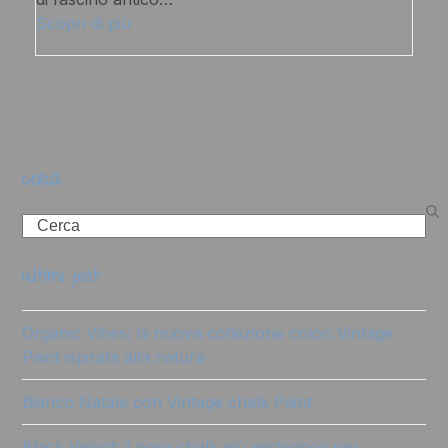
Scopri di più
cerca
Search
ultimi post
Organic Vibes: la nuova collezione colori Vintage
Paint ispirata alla natura
Bianco Natale con Vintage chalk Paint
Black Velvet: il nero chalk più misterioso per