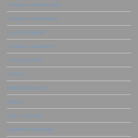
ricolorare la terracotta
ricolorare le piastrelle
ricolorare pareti
ricolorare pavimenti
rullo decorativo
scatole
stampi ReDesign
stencil
timbri decorativi
trasferibili ReDesign