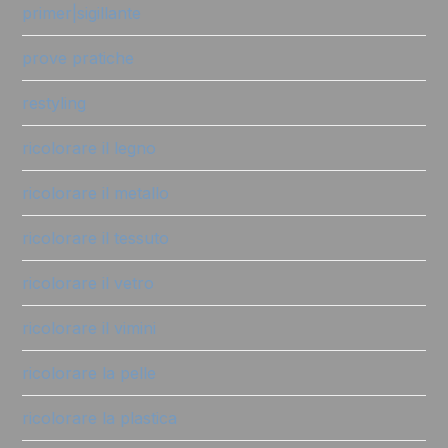
primer|sigillante
prove pratiche
restyling
ricolorare il legno
ricolorare il metallo
ricolorare il tessuto
ricolorare il vetro
ricolorare il vimini
ricolorare la pelle
ricolorare la plastica