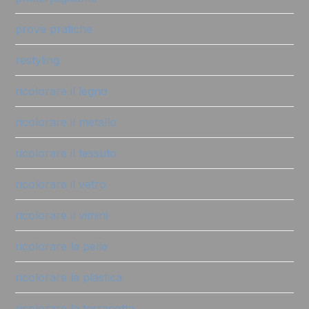
prove pratiche
restyling
ricolorare il legno
ricolorare il metallo
ricolorare il tessuto
ricolorare il vetro
ricolorare il vimini
ricolorare la pelle
ricolorare la plastica
ricolorare la terracotta