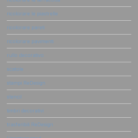
ricolorare le piastrelle
ricolorare pareti
ricolorare pavimenti
rullo decorativo
scatole
stampi ReDesign
stencil
timbri decorativi
trasferibili ReDesign