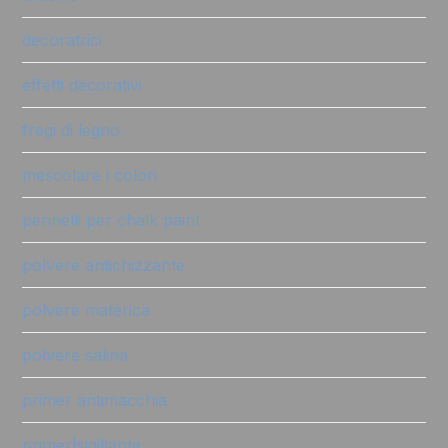
decoratrici
effetti decorativi
fregi di legno
mescolare i colori
pennelli per chalk paint
polvere antichizzante
polvere materica
polvere salina
primer antimacchia
primer|sigillante