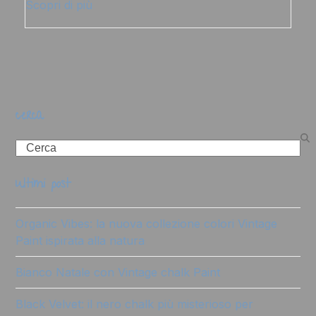
Scopri di più
cerca
Search
ultimi post
Organic Vibes: la nuova collezione colori Vintage
Paint ispirata alla natura
Bianco Natale con Vintage chalk Paint
Black Velvet: il nero chalk più misterioso per