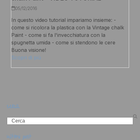
05/12/2016
In questo video tutorial impariamo insieme: -
come si ricolora la plastica con la Vintage chalk
Paint - come si fa l'invecchiatura con la
spugnetta umida - come si stendono le cere
Buona visione!
Scopri di più
cerca
Search
ultimi post