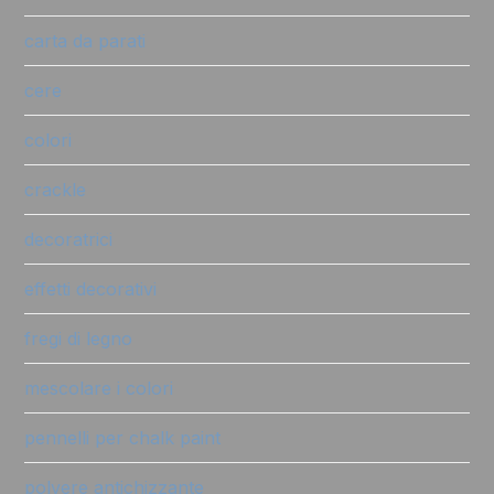
carta da parati
cere
colori
crackle
decoratrici
effetti decorativi
fregi di legno
mescolare i colori
pennelli per chalk paint
polvere antichizzante