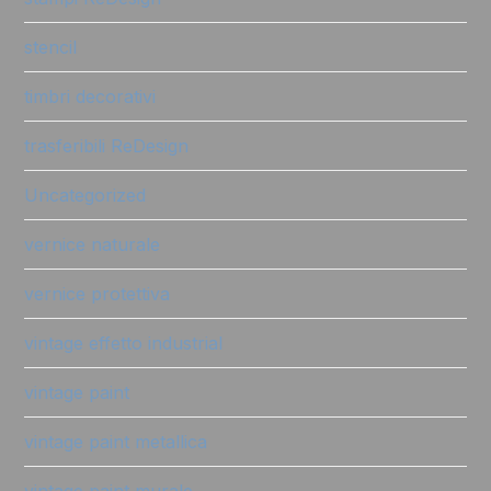
stencil
timbri decorativi
trasferibili ReDesign
Uncategorized
vernice naturale
vernice protettiva
vintage effetto industrial
vintage paint
vintage paint metallica
vintage paint murale