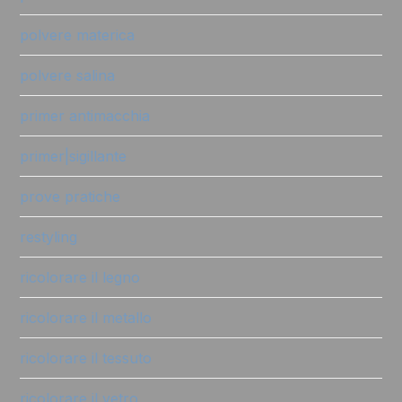
polvere materica
polvere salina
primer antimacchia
primer|sigillante
prove pratiche
restyling
ricolorare il legno
ricolorare il metallo
ricolorare il tessuto
ricolorare il vetro