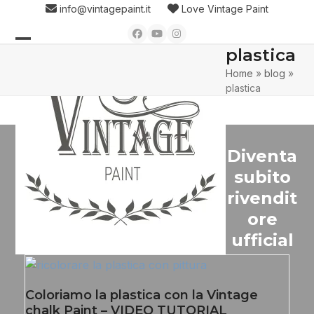
Skip
info@vintagepaint.it
Love Vintage Paint
to
Facebook
YouTube
Instagram
content
plastica
Open
Close
Home
»
blog
»
mobile
mobile
plastica
menu
menu
Diventa
subito
rivendit
ore
ufficial
Coloriamo la plastica con la Vintage
chalk Paint – VIDEO TUTORIAL