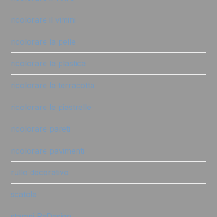
ricolorare il vimini
ricolorare la pelle
ricolorare la plastica
ricolorare la terracotta
ricolorare le piastrelle
ricolorare pareti
ricolorare pavimenti
rullo decorativo
scatole
stampi ReDesign