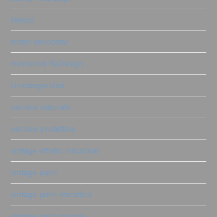
stencil
timbri decorativi
trasferibili ReDesign
Uncategorized
vernice naturale
vernice protettiva
vintage effetto industrial
vintage paint
vintage paint metallica
vintage paint murale