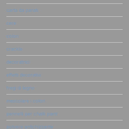
carta da parati
cere
colori
crackle
decoratrici
effetti decorativi
fregi di legno
mescolare i colori
pennelli per chalk paint
polvere antichizzante