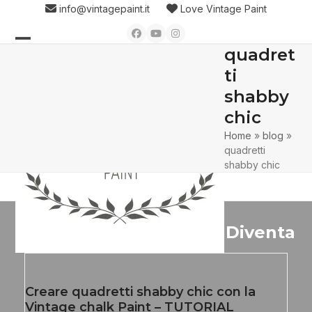
Skip
info@vintagepaint.it
Love Vintage Paint
to
Facebook
YouTube
Instagram
content
quadret
Open
Close
ti
mobile
mobile
shabby
menu
menu
chic
Home
»
blog
»
quadretti
shabby chic
Diventa
Creare quadretti shabby chic con la
Vintage chalk Paint – TUTORIAL