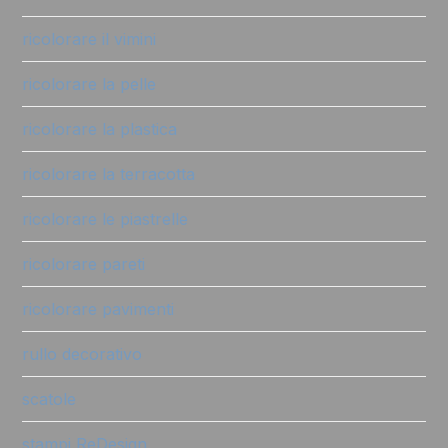
ricolorare il vimini
ricolorare la pelle
ricolorare la plastica
ricolorare la terracotta
ricolorare le piastrelle
ricolorare pareti
ricolorare pavimenti
rullo decorativo
scatole
stampi ReDesign