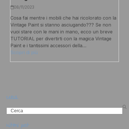
08/11/2023
Cosa fai mentre i mobili che hai ricolorato con la
Vintage Paint si stanno asciugando??? Se non
vuoi stare con le mani in mano, ecco un breve
TUTORIAL per divertirti con la magica Vintage
Paint e i tantissimi accessori della…
Scopri di più
cerca
Search
ultimi post