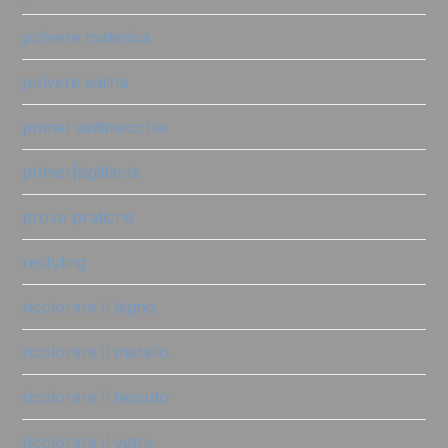
polvere materica
polvere salina
primer antimacchia
primer|sigillante
prove pratiche
restyling
ricolorare il legno
ricolorare il metallo
ricolorare il tessuto
ricolorare il vetro