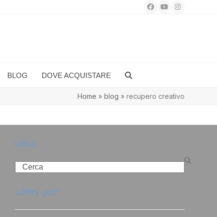
Facebook
YouTube
Instagram
BLOG
DOVE ACQUISTARE
Home
»
blog
»
recupero creativo
cerca
Search
ultimi post