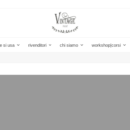
e si usa
rivenditori
chi siamo
workshop|corsi