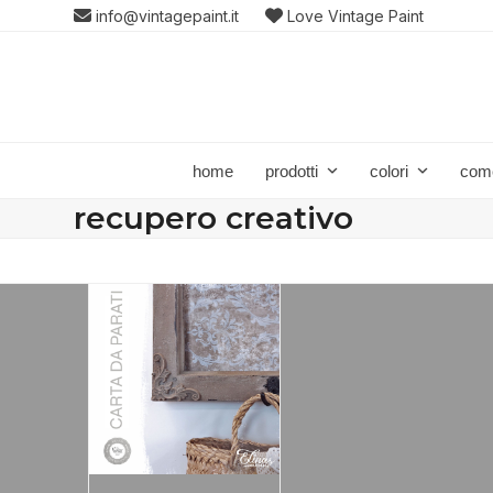
Skip
info@vintagepaint.it
Love Vintage Paint
to
content
home
prodotti
colori
com
recupero creativo