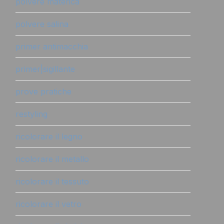
polvere materica
polvere salina
primer antimacchia
primer|sigillante
prove pratiche
restyling
ricolorare il legno
ricolorare il metallo
ricolorare il tessuto
ricolorare il vetro