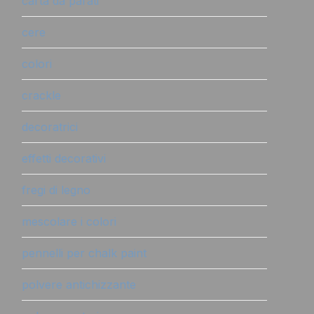
carta da parati
cere
colori
crackle
decoratrici
effetti decorativi
fregi di legno
mescolare i colori
pennelli per chalk paint
polvere antichizzante