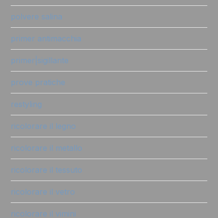
polvere salina
primer antimacchia
primer|sigillante
prove pratiche
restyling
ricolorare il legno
ricolorare il metallo
ricolorare il tessuto
ricolorare il vetro
ricolorare il vimini