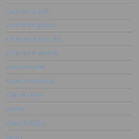
ricolorare la pelle
ricolorare la plastica
ricolorare la terracotta
ricolorare le piastrelle
ricolorare pareti
ricolorare pavimenti
rullo decorativo
scatole
stampi ReDesign
stencil