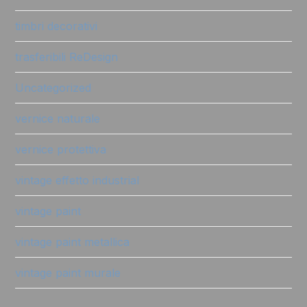
timbri decorativi
trasferibili ReDesign
Uncategorized
vernice naturale
vernice protettiva
vintage effetto industrial
vintage paint
vintage paint metallica
vintage paint murale