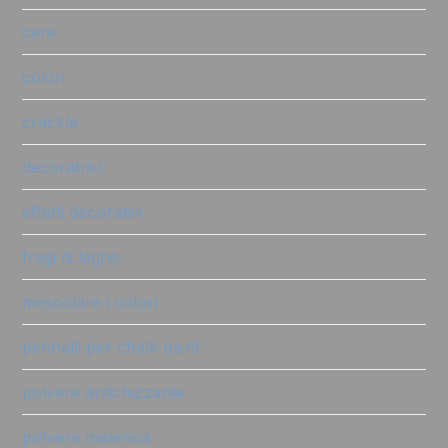
cere
colori
crackle
decoratrici
effetti decorativi
fregi di legno
mescolare i colori
pennelli per chalk paint
polvere antichizzante
polvere materica