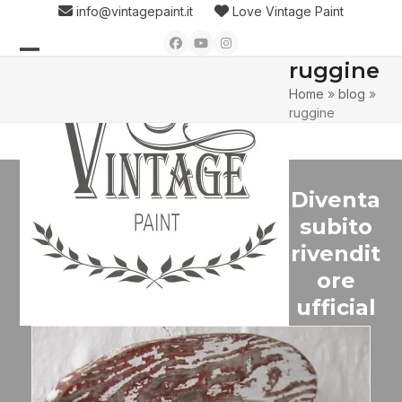
Skip
info@vintagepaint.it
Love Vintage Paint
to
Facebook
YouTube
Instagram
content
ruggine
Open
Close
Home
»
blog
»
mobile
mobile
ruggine
menu
menu
Diventa
subito
rivendit
ore
ufficial