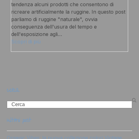
tendenza alcuni prodotti che consentono di
ricreare artificialmente la ruggine. In questo post
parliamo di ruggine "naturale", ovvia
conseguenza dell'usura del tempo e
dell'esposizione agli…
Scopri di più
cerca
Search
ultimi post
Organic Vibes: la nuova collezione colori Vintage