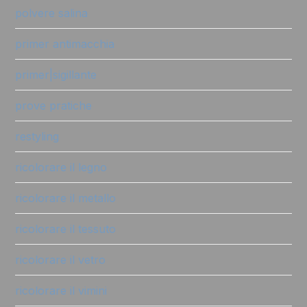
polvere salina
primer antimacchia
primer|sigillante
prove pratiche
restyling
ricolorare il legno
ricolorare il metallo
ricolorare il tessuto
ricolorare il vetro
ricolorare il vimini