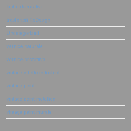
timbri decorativi
trasferibili ReDesign
Uncategorized
vernice naturale
vernice protettiva
vintage effetto industrial
vintage paint
vintage paint metallica
vintage paint murale