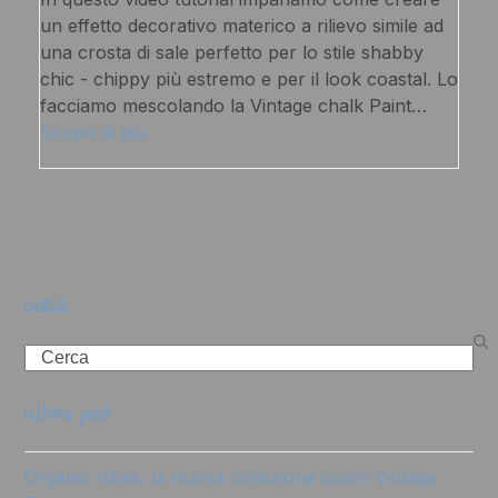
un effetto decorativo materico a rilievo simile ad
una crosta di sale perfetto per lo stile shabby
chic - chippy più estremo e per il look coastal. Lo
facciamo mescolando la Vintage chalk Paint…
Scopri di più
cerca
Search
ultimi post
Organic Vibes: la nuova collezione colori Vintage