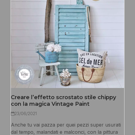
Creare l’effetto scrostato stile chippy
con la magica Vintage Paint
23/06/2021
Anche tu vai pazza per quei pezzi super usurati
dal tempo, malandati e malconci, con la pittura