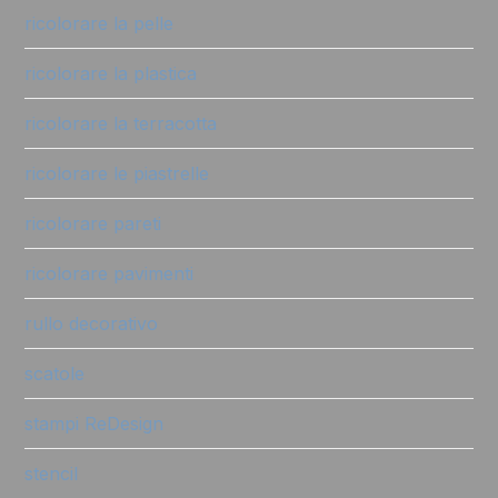
ricolorare la pelle
ricolorare la plastica
ricolorare la terracotta
ricolorare le piastrelle
ricolorare pareti
ricolorare pavimenti
rullo decorativo
scatole
stampi ReDesign
stencil