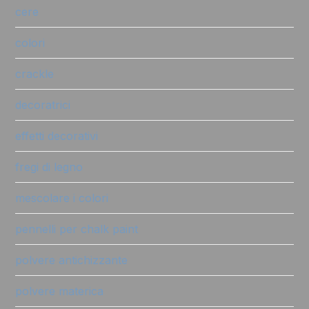
cere
colori
crackle
decoratrici
effetti decorativi
fregi di legno
mescolare i colori
pennelli per chalk paint
polvere antichizzante
polvere materica