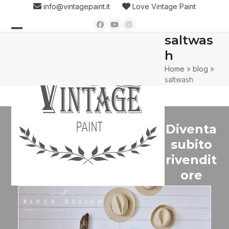
Skip
info@vintagepaint.it
Love Vintage Paint
to
Facebook
YouTube
Instagram
content
saltwas
Open
Close
h
mobile
mobile
Home
»
blog
»
menu
menu
saltwash
Diventa
subito
rivendit
ore