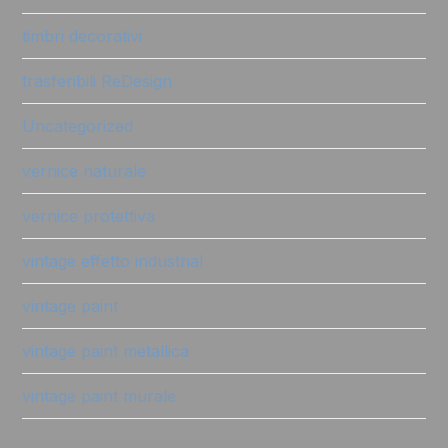
timbri decorativi
trasferibili ReDesign
Uncategorized
vernice naturale
vernice protettiva
vintage effetto industrial
vintage paint
vintage paint metallica
vintage paint murale