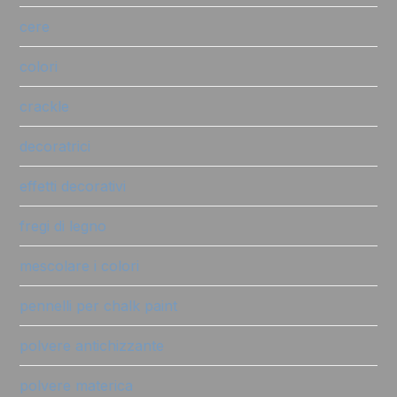
cere
colori
crackle
decoratrici
effetti decorativi
fregi di legno
mescolare i colori
pennelli per chalk paint
polvere antichizzante
polvere materica