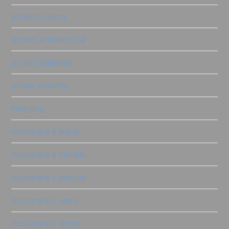
polvere salina
primer antimacchia
primer|sigillante
prove pratiche
restyling
ricolorare il legno
ricolorare il metallo
ricolorare il tessuto
ricolorare il vetro
ricolorare il vimini