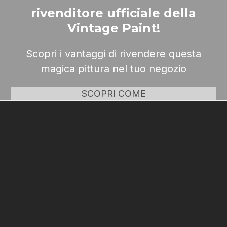
rivenditore ufficiale della
Vintage Paint!
Scopri i vantaggi di rivendere questa
magica pittura nel tuo negozio
SCOPRI COME