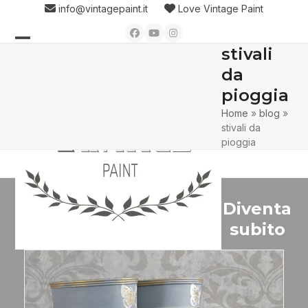
Skip
info@vintagepaint.it
Love Vintage Paint
to
Facebook
YouTube
Instagram
content
stivali
Open
Close
da
mobile
mobile
pioggia
menu
menu
Home
»
blog
»
stivali da
pioggia
Diventa
subito