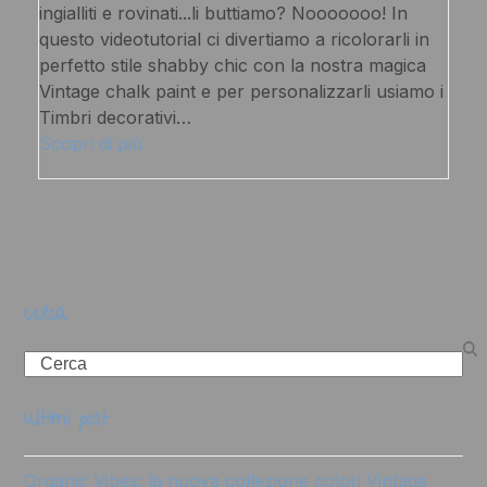
ingialliti e rovinati...li buttiamo? Nooooooo! In
questo videotutorial ci divertiamo a ricolorarli in
perfetto stile shabby chic con la nostra magica
Vintage chalk paint e per personalizzarli usiamo i
Timbri decorativi…
Scopri di più
cerca
Search
ultimi post
Organic Vibes: la nuova collezione colori Vintage