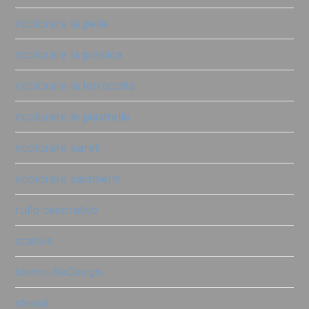
ricolorare la pelle
ricolorare la plastica
ricolorare la terracotta
ricolorare le piastrelle
ricolorare pareti
ricolorare pavimenti
rullo decorativo
scatole
stampi ReDesign
stencil