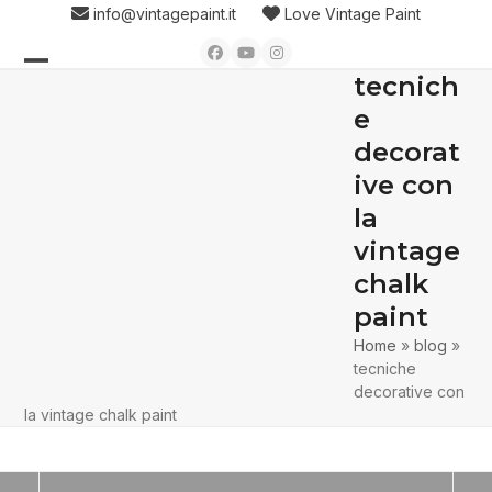
Skip
info@vintagepaint.it
Love Vintage Paint
to
Facebook
YouTube
Instagram
content
tecnich
Open
Close
e
mobile
mobile
decorat
menu
menu
ive con
la
vintage
chalk
paint
Home
»
blog
»
tecniche
decorative con
la vintage chalk paint