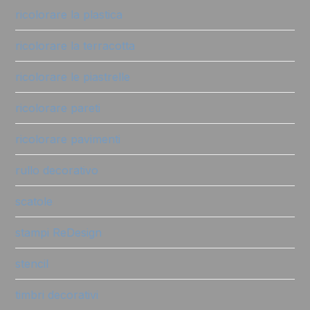
ricolorare la plastica
ricolorare la terracotta
ricolorare le piastrelle
ricolorare pareti
ricolorare pavimenti
rullo decorativo
scatole
stampi ReDesign
stencil
timbri decorativi