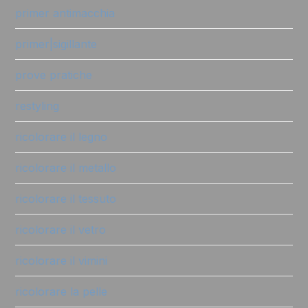
primer antimacchia
primer|sigillante
prove pratiche
restyling
ricolorare il legno
ricolorare il metallo
ricolorare il tessuto
ricolorare il vetro
ricolorare il vimini
ricolorare la pelle