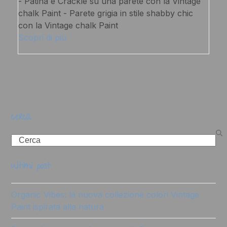
- Patina e Crackle su una parete con la Vintage
chalk Paint - Parete grigia in stile shabby chic
con la Vintage chalk Paint
Scopri di più
cerca
Search
ultimi post
Organic Vibes: la nuova collezione colori Vintage
Paint ispirata alla natura