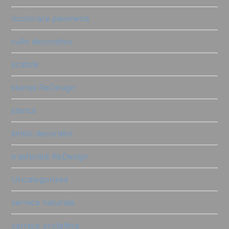
ricolorare pavimenti
rullo decorativo
scatole
stampi ReDesign
stencil
timbri decorativi
trasferibili ReDesign
Uncategorized
vernice naturale
vernice protettiva