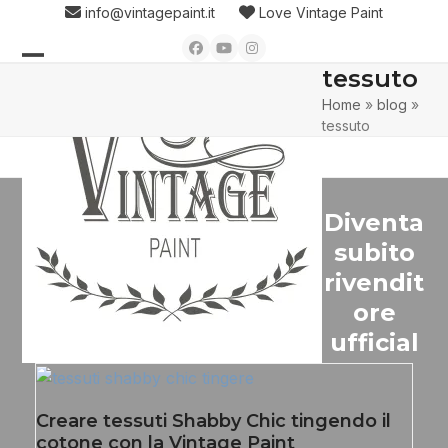
Skip
info@vintagepaint.it
Love Vintage Paint
to
Facebook
YouTube
Instagram
content
tessuto
Open
Close
Home
»
blog
»
mobile
mobile
tessuto
menu
menu
Diventa
subito
rivendit
ore
ufficial
Creare tessuti Shabby Chic tingendo il
cotone con la Vintage Paint