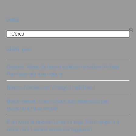
cerca
Search
ultimi post
Organic Vibes: la nuova collezione colori Vintage
Paint ispirata alla natura
Bianco Natale con Vintage chalk Paint
Black Velvet: il nero chalk più misterioso per
ricolorare i tuoi mobili!
È arrivata la nuova Guida Vintage Paint: impara a
ricolorare i mobili senza carteggiare!