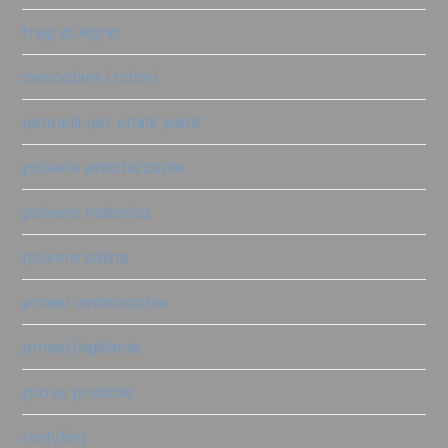
fregi di legno
mescolare i colori
pennelli per chalk paint
polvere antichizzante
polvere materica
polvere salina
primer antimacchia
primer|sigillante
prove pratiche
restyling