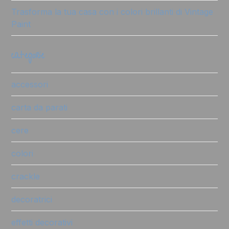
Trasforma la tua casa con i colori brillanti di Vintage
Paint
categorie
accessori
carta da parati
cere
colori
crackle
decoratrici
effetti decorativi