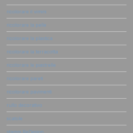
ricolorare il vimini
ricolorare la pelle
ricolorare la plastica
ricolorare la terracotta
ricolorare le piastrelle
ricolorare pareti
ricolorare pavimenti
rullo decorativo
scatole
stampi ReDesign