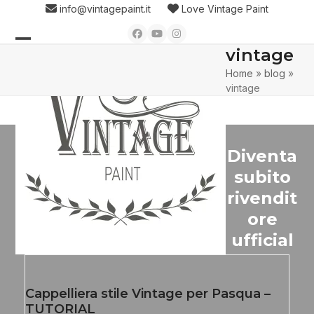
Skip
info@vintagepaint.it
Love Vintage Paint
to
Facebook
YouTube
Instagram
content
vintage
Open
Close
Home
»
blog
»
mobile
mobile
vintage
menu
menu
Diventa
subito
rivendit
ore
ufficial
Cappelliera stile Vintage per Pasqua –
TUTORIAL