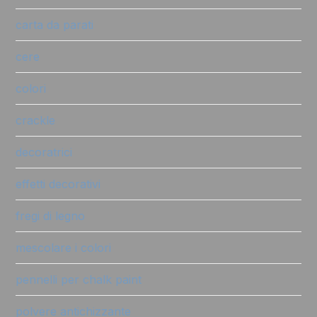
carta da parati
cere
colori
crackle
decoratrici
effetti decorativi
fregi di legno
mescolare i colori
pennelli per chalk paint
polvere antichizzante