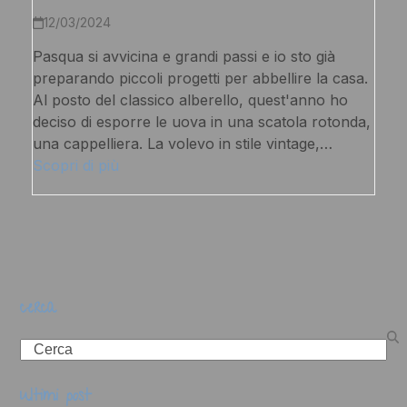
12/03/2024
Pasqua si avvicina e grandi passi e io sto già
preparando piccoli progetti per abbellire la casa.
Al posto del classico alberello, quest'anno ho
deciso di esporre le uova in una scatola rotonda,
una cappelliera. La volevo in stile vintage,…
Scopri di più
cerca
Search
ultimi post