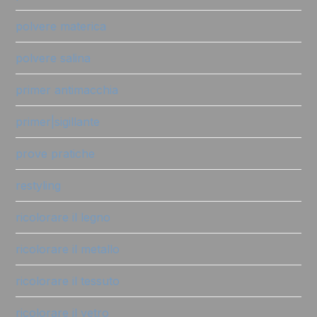
polvere materica
polvere salina
primer antimacchia
primer|sigillante
prove pratiche
restyling
ricolorare il legno
ricolorare il metallo
ricolorare il tessuto
ricolorare il vetro