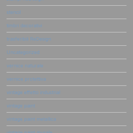
stencil
timbri decorativi
trasferibili ReDesign
Uncategorized
vernice naturale
vernice protettiva
vintage effetto industrial
vintage paint
vintage paint metallica
vintage paint murale