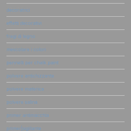
decoratrici
effetti decorativi
fregi di legno
mescolare i colori
pennelli per chalk paint
polvere antichizzante
polvere materica
polvere salina
primer antimacchia
primer|sigillante