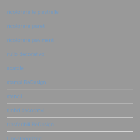
ricolorare le piastrelle
ricolorare pareti
ricolorare pavimenti
rullo decorativo
scatole
stampi ReDesign
stencil
timbri decorativi
trasferibili ReDesign
Uncategorized