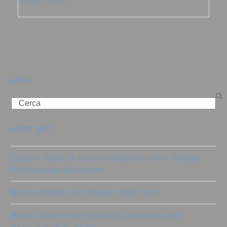
Scopri di più
cerca
Search
ultimi post
Organic Vibes: la nuova collezione colori Vintage
Paint ispirata alla natura
Bianco Natale con Vintage chalk Paint
Black Velvet: il nero chalk più misterioso per