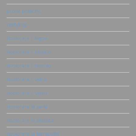
prove pratiche
restyling
ricolorare il legno
ricolorare il metallo
ricolorare il tessuto
ricolorare il vetro
ricolorare il vimini
ricolorare la pelle
ricolorare la plastica
ricolorare la terracotta