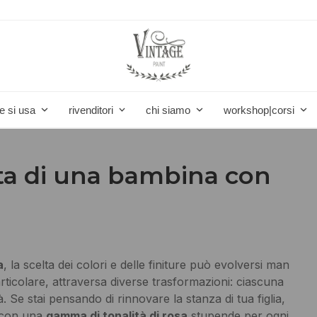
e si usa
rivenditori
chi siamo
workshop|corsi
ta di una bambina con
a
, la scelta dei colori e delle finiture può evolversi man
ticolare, attraversa diverse trasformazioni: ciascuna
 Se stai pensando di rinnovare la stanza di tua figlia,
, con una
gamma di tonalità di rosa
stupende per ogni