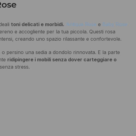
Rose
deali
toni delicati e morbidi.
Antique Rose
e
Baby Rose
ereno e accogliente per la tua piccola. Questi rosa
tensi, creando uno spazio rilassante e confortevole.
e o persino una sedia a dondolo rinnovata. E la parte
ente
ridipingere i mobili senza dover carteggiare o
 senza stress.