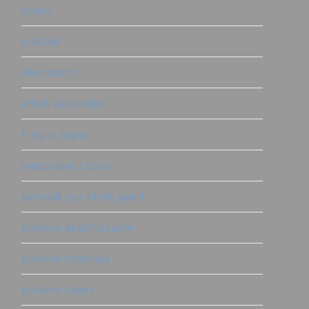
colori
crackle
decoratrici
effetti decorativi
fregi di legno
mescolare i colori
pennelli per chalk paint
polvere antichizzante
polvere materica
polvere salina