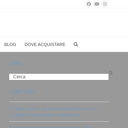
Facebook
YouTube
Instagram
BLOG
DOVE ACQUISTARE
cerca
Search
ultimi post
Organic Vibes: la nuova collezione colori
Vintage Paint ispirata alla natura