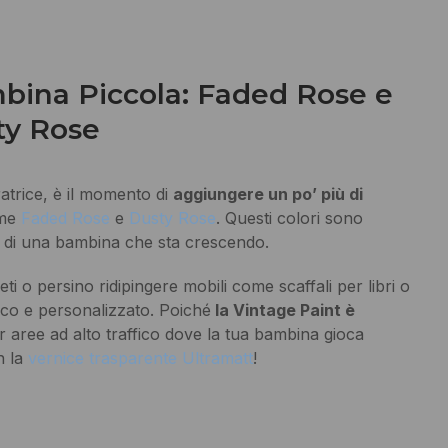
mbina Piccola: Faded Rose e
ty Rose
atrice, è il momento di
aggiungere un po’ più di
ome
Faded Rose
e
Dusty Rose
. Questi colori sono
nza di una bambina che sta crescendo.
eti o persino ridipingere mobili come scaffali per libri o
esco e personalizzato. Poiché
la Vintage Paint è
r aree ad alto traffico dove la tua bambina gioca
n la
vernice trasparente Ultramatt
!