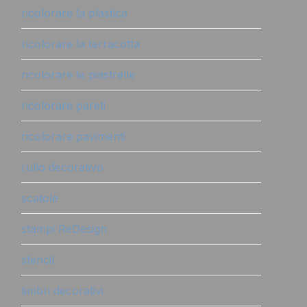
ricolorare la plastica
ricolorare la terracotta
ricolorare le piastrelle
ricolorare pareti
ricolorare pavimenti
rullo decorativo
scatole
stampi ReDesign
stencil
timbri decorativi