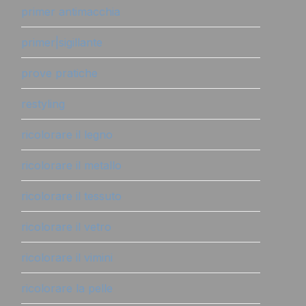
primer antimacchia
primer|sigillante
prove pratiche
restyling
ricolorare il legno
ricolorare il metallo
ricolorare il tessuto
ricolorare il vetro
ricolorare il vimini
ricolorare la pelle