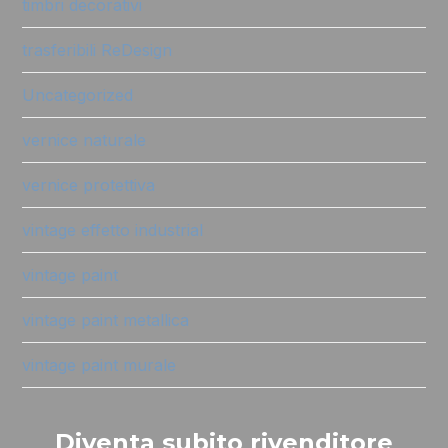
timbri decorativi
trasferibili ReDesign
Uncategorized
vernice naturale
vernice protettiva
vintage effetto industrial
vintage paint
vintage paint metallica
vintage paint murale
Diventa subito rivenditore