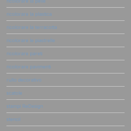
ricolorare la pelle
ricolorare la plastica
ricolorare la terracotta
ricolorare le piastrelle
ricolorare pareti
ricolorare pavimenti
rullo decorativo
scatole
stampi ReDesign
stencil