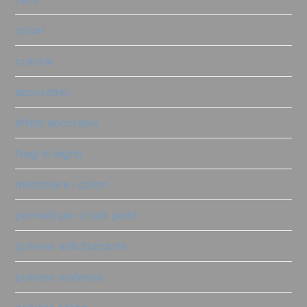
colori
crackle
decoratrici
effetti decorativi
fregi di legno
mescolare i colori
pennelli per chalk paint
polvere antichizzante
polvere materica