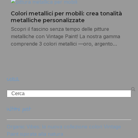
Colori metallici per mobili: crea tonalità
metalliche personalizzate
Scopri il fascino senza tempo delle pitture
metalliche con Vintage Paint! La nostra gamma
comprende 3 colori metallici —oro, argento…
cerca
Search
ultimi post
Organic Vibes: la nuova collezione colori Vintage
Paint ispirata alla natura