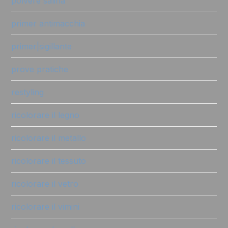
polvere salina
primer antimacchia
primer|sigillante
prove pratiche
restyling
ricolorare il legno
ricolorare il metallo
ricolorare il tessuto
ricolorare il vetro
ricolorare il vimini