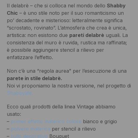
Il delabrè – che si colloca nel mondo dello
Shabby
Chic
– è uno stile noto per il suo romanticismo un
po’ decadente e misterioso: letteralmente significa
“scrostato, rovinato”. L’atmosfera che crea è unica,
artistica: non esistono due
pareti delabrè
uguali. La
consistenza del muro è ruvida, rustica ma raffinata;
è possibile aggiungere stencil a rilievo per
enfatizzare l’effetto.
Non c’è una “regola aurea” per l’esecuzione di una
parete in stile delabrè.
Noi vi proponiamo la nostra versione, nel progetto di
Shabbylife.
Ecco quali prodotti della linea Vintage abbiamo
usato:
–
primer effetto materico colore
bianco e grigio
–
polvere materica
per stencil a rilievo
–
rullo decorativo
Bouquet