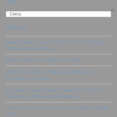
cerca
Search
ultimi post
Organic Vibes: la nuova collezione colori Vintage
Paint ispirata alla natura
Bianco Natale con Vintage chalk Paint
Black Velvet: il nero chalk più misterioso per
ricolorare i tuoi mobili!
È arrivata la nuova Guida Vintage Paint: impara a
ricolorare i mobili senza carteggiare!
Trasforma la tua casa con i colori brillanti di Vintage
Paint