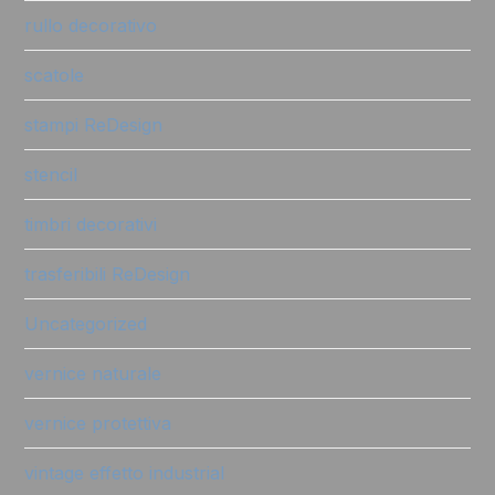
rullo decorativo
scatole
stampi ReDesign
stencil
timbri decorativi
trasferibili ReDesign
Uncategorized
vernice naturale
vernice protettiva
vintage effetto industrial