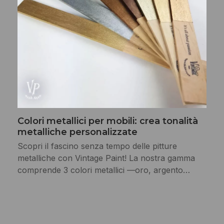
Colori metallici per mobili: crea tonalità
metalliche personalizzate
Scopri il fascino senza tempo delle pitture
metalliche con Vintage Paint! La nostra gamma
comprende 3 colori metallici —oro, argento…