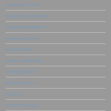
mescolare i colori
pennelli per chalk paint
polvere antichizzante
polvere materica
polvere salina
primer antimacchia
primer|sigillante
prove pratiche
restyling
ricolorare il legno