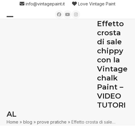
Skip
info@vintagepaint.it
Love Vintage Paint
to
Facebook
YouTube
Instagram
content
Effetto
Open
Close
crosta
mobile
mobile
di sale
menu
menu
chippy
con la
Vintage
chalk
Paint –
VIDEO
TUTORI
AL
Home
»
blog
»
prove pratiche
»
Effetto crosta di sale…