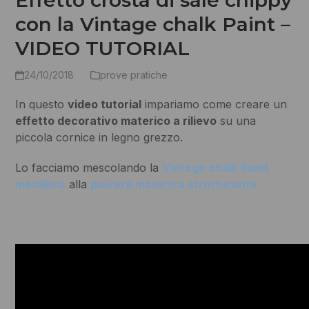
Effetto crosta di sale chippy
con la Vintage chalk Paint –
VIDEO TUTORIAL
24/10/2018
prove pratiche
In questo
video tutorial
impariamo come creare un
effetto decorativo materico a rilievo
su una
piccola cornice in legno grezzo.
Lo facciamo mescolando la
Vintage chalk Paint
metallica
alla
polvere materica strutturante.