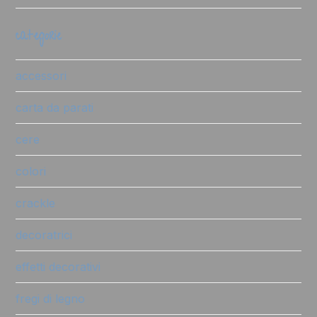
categorie
accessori
carta da parati
cere
colori
crackle
decoratrici
effetti decorativi
fregi di legno