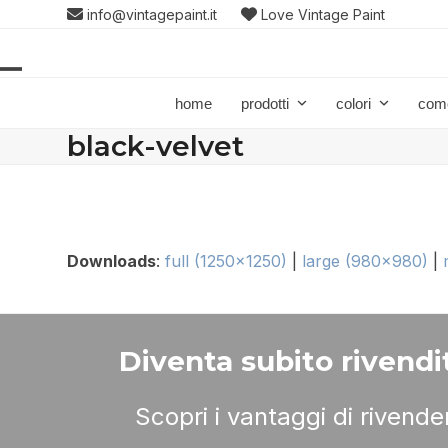
Skip
info@vintagepaint.it
Love Vintage Paint
to
content
Open
Close
home
prodotti
colori
com
mobile
mobile
black-velvet
menu
menu
Downloads
:
full (1250x1250)
|
large (980x980)
|
Diventa subito rivendit
Scopri i vantaggi di rivend