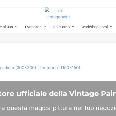
e si usa
rivenditori
chi siamo
workshop|corsi
medium (300x300)
|
thumbnail (150x150)
ore ufficiale della Vintage Pain
ere questa magica pittura nel tuo negozi