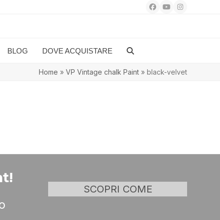
Facebook
YouTube
Instagram
BLOG
DOVE ACQUISTARE
Home
»
VP Vintage chalk Paint
»
black-velvet
t!
SCOPRI COME
o