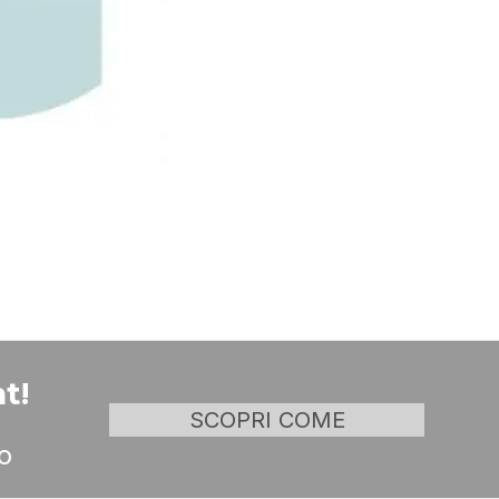
t!
SCOPRI COME
o