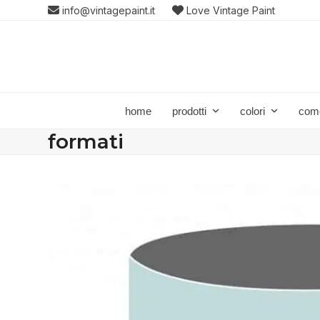
Skip
info@vintagepaint.it
Love Vintage Paint
to
content
home
prodotti
colori
com
formati