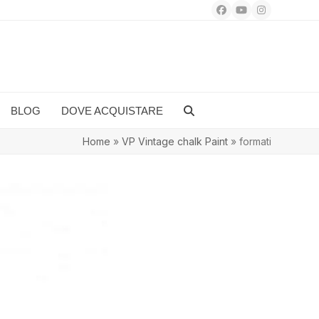
Facebook
YouTube
Instagram
BLOG
DOVE ACQUISTARE
Home
»
VP Vintage chalk Paint
»
formati