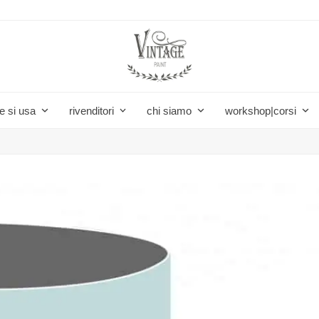
e si usa
rivenditori
chi siamo
workshop|corsi