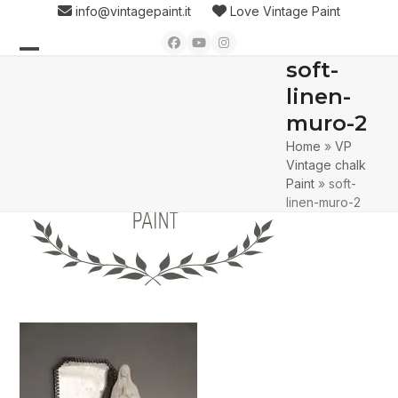
Skip
info@vintagepaint.it
Love Vintage Paint
to
Facebook
YouTube
Instagram
content
soft-
Open
Close
linen-
mobile
mobile
muro-2
menu
menu
Home
»
VP
Vintage chalk
Paint
»
soft-
linen-muro-2